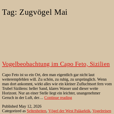
Tag:
Zugvögel Mai
Vogelbeobachtung im Capo Feto, Sizilien
Capo Feto ist so ein Ort, den man eigentlich gar nicht laut
weiterempfehlen will. Zu schön, zu ruhig, zu ursprünglich. Wenn
man dort ankommt, wirkt alles wie ein kleiner Zufluchtsort fern vom
Trubel Siziliens: heller Sand, klares Wasser und dieser weite
Horizont. Nur an einer Stelle liegt ein leichter, unangenehmer
Vogelbeobachtung
Geruch in der Luft, der…
Continue reading
im
Published
May 12, 2026
Capo
Categorized as
Seltenheiten
,
Vögel der West Paläarktik
,
Vogelreisen
Feto,