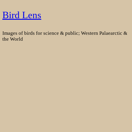
Skip
Bird Lens
to
content
Images of birds for science & public; Western Palaearctic &
the World