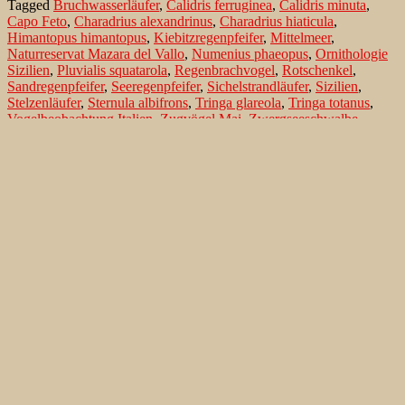
Tagged
Bruchwasserläufer
,
Calidris ferruginea
,
Calidris minuta
,
Sizilien
Capo Feto
,
Charadrius alexandrinus
,
Charadrius hiaticula
,
Himantopus himantopus
,
Kiebitzregenpfeifer
,
Mittelmeer
,
Naturreservat Mazara del Vallo
,
Numenius phaeopus
,
Ornithologie
Sizilien
,
Pluvialis squatarola
,
Regenbrachvogel
,
Rotschenkel
,
Sandregenpfeifer
,
Seeregenpfeifer
,
Sichelstrandläufer
,
Sizilien
,
Stelzenläufer
,
Sternula albifrons
,
Tringa glareola
,
Tringa totanus
,
Vogelbeobachtung Italien
,
Zugvögel Mai
,
Zwergseeschwalbe
,
Zwergstrandläufer
Search…
Recent Comments
Jonas Kleinschmidt
on
Snow Bunting, a migrating passerine
on Flores/ Azores
Ron Plummer
on
Snow Bunting, a migrating passerine on
Flores/ Azores
Jonas Kleinschmidt
on
Amsel – Männchen füttert Nestling mit
Raupen
Ingrid und Gerd Neuman
on
Amsel – Männchen füttert
Nestling mit Raupen
Jonas Kleinschmidt
on
Albino Austernfischer (Haematopus
ostralegus) in Süd-England
Irene
on
Albino Austernfischer (Haematopus ostralegus) in