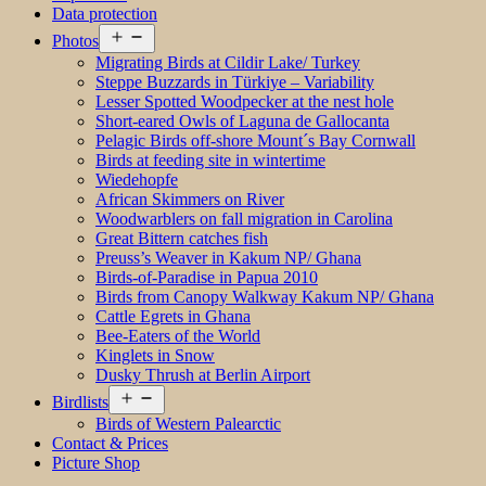
Data protection
Open
Photos
menu
Migrating Birds at Cildir Lake/ Turkey
Steppe Buzzards in Türkiye – Variability
Lesser Spotted Woodpecker at the nest hole
Short-eared Owls of Laguna de Gallocanta
Pelagic Birds off-shore Mount´s Bay Cornwall
Birds at feeding site in wintertime
Wiedehopfe
African Skimmers on River
Woodwarblers on fall migration in Carolina
Great Bittern catches fish
Preuss’s Weaver in Kakum NP/ Ghana
Birds-of-Paradise in Papua 2010
Birds from Canopy Walkway Kakum NP/ Ghana
Cattle Egrets in Ghana
Bee-Eaters of the World
Kinglets in Snow
Dusky Thrush at Berlin Airport
Open
Birdlists
menu
Birds of Western Palearctic
Contact & Prices
Picture Shop