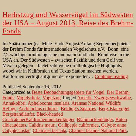
Herbstzug und Wasservögel im Südwesten
der USA – August 2013, Reise des Brehm-
Fonds
Im Spätsommer (ca. Mitte–Ende August/Anfang September) bietet
der Brehm Fonds für internationalen Vogelschutz e.V., Bonn, eine
2,5-wöchige ornithologische und naturkundliche Rundreise in die
USA an. Der Südwesten – zwischen Pazifik und dem Golf von
Mexico gelegen – bietet zahlreiche ornithologische Highlights,
wobei wir in Kalifornien und Texas Station machen werden.
Her
Kalifornien verfügt aufgrund der exponierten…
Continue reading
und
Published
September 16, 2012
Was
Categorized as
Beste Beobachtungsgebiete für Vögel
,
Der Brehm-
im
Fonds
,
Vogelschutz
,
Vogelzug
Tagged
Amerik. Zwergseeschwalbe
,
Süd
Annakolibri
,
Aphelocoma insularis
,
Aransas National Wildlife
der
Refuge
,
Archilochus colubris
,
Belding’s Sparrow
,
Berg-Blauvogel
,
US
Bergstrandläufer
,
Black-headed
–
GnatcatcherKalifornienmückenfänger
,
Blaumückenfänger
,
Buteo
Aug
albicaudatus
,
Calidris mauri
,
Callipepla californica
,
Calypte anna
,
201
Calypte costae
,
Chamaea fasciata
,
Channel Islands National Park
,
Reis
Chaparraltimalie
,
Chloroceryle americana
,
Columba flavirostris
,