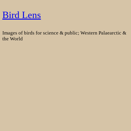
Skip
Bird Lens
to
content
Images of birds for science & public; Western Palaearctic &
the World