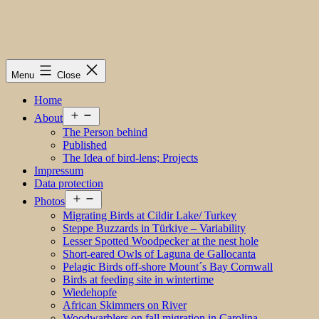
Menu
Close
Home
Open
About
menu
The Person behind
Published
The Idea of bird-lens; Projects
Impressum
Data protection
Open
Photos
menu
Migrating Birds at Cildir Lake/ Turkey
Steppe Buzzards in Türkiye – Variability
Lesser Spotted Woodpecker at the nest hole
Short-eared Owls of Laguna de Gallocanta
Pelagic Birds off-shore Mount´s Bay Cornwall
Birds at feeding site in wintertime
Wiedehopfe
African Skimmers on River
Woodwarblers on fall migration in Carolina