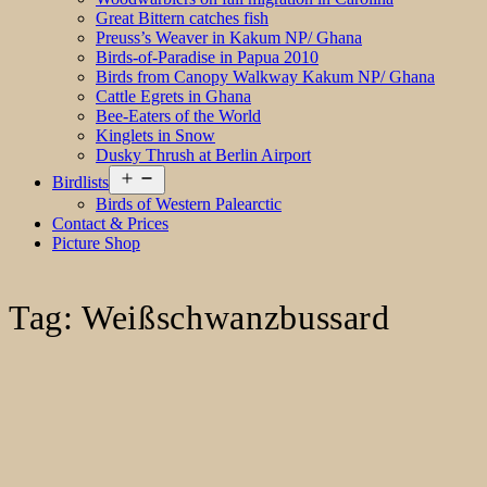
Great Bittern catches fish
Preuss’s Weaver in Kakum NP/ Ghana
Birds-of-Paradise in Papua 2010
Birds from Canopy Walkway Kakum NP/ Ghana
Cattle Egrets in Ghana
Bee-Eaters of the World
Kinglets in Snow
Dusky Thrush at Berlin Airport
Open
Birdlists
menu
Birds of Western Palearctic
Contact & Prices
Picture Shop
Tag:
Weißschwanzbussard