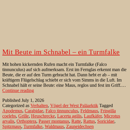
Mit Beute im Schnabel – ein Turmfalke
Mit hohen kickernden Rufen macht ein Turmfalke (Falco
tinnunculus) auf sich aufmerksam. Erst im Fernglas erkennt man die
Beute, die er auf den Turm gebracht hat. Dann hebt er ab – mit
kräftigem Flügelschlag schiebt er sich vom Simms in die Luft. Im
Schnabel hält er seine Beute: eine Maus, reglos und fest im Griff.…
Mit
Continue reading
Beute
Published
July 1, 2026
im
Categorized as
Verhalten
,
Vögel der West Paläarktik
Tagged
Schnabel
Apodemus
,
Carabidae
,
Falco tinnunculus
,
Feldmaus
,
Fringilla
–
coelebs
,
Grille
,
Heuschrecke
,
Lacerta agilis
,
Laufkäfer
,
Microtus
ein
arvalis
,
Orthoptera
,
Passer montanus
,
Ratte
,
Rattus
,
Soricidae
,
Turmfalke
Spitzmaus
,
Turmfalke
,
Waldmaus
,
Zauneidechsen