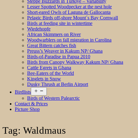
Steppe Buzzards in Türkiye – Variability
Lesser Spotted Woodpecker at the nest hole
Short-eared Owls of Laguna de Gallocanta
Pelagic Birds off-shore Mount´s Bay Cornwall
Birds at feeding site in wintertime
Wiedehopfe
African Skimmers on River
Woodwarblers on fall migration in Carolina
Great Bittern catches fish
Preuss’s Weaver in Kakum NP/ Ghana
Birds-of-Paradise in Papua 2010
Birds from Canopy Walkway Kakum NP/ Ghana
Cattle Egrets in Ghana
Bee-Eaters of the World
Kinglets in Snow
Dusky Thrush at Berlin Airport
Open
Birdlists
menu
Birds of Western Palearctic
Contact & Prices
Picture Shop
Tag:
Waldmaus