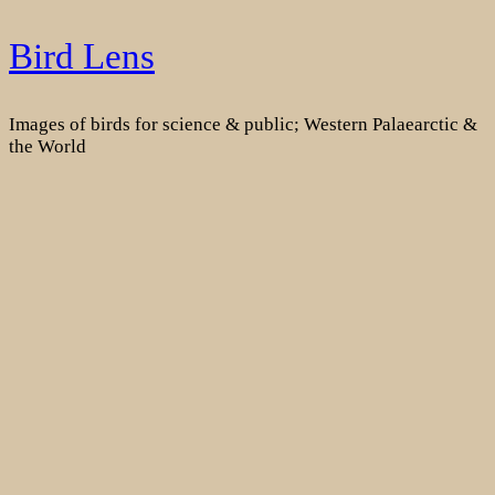
Skip
Bird Lens
to
content
Images of birds for science & public; Western Palaearctic &
the World