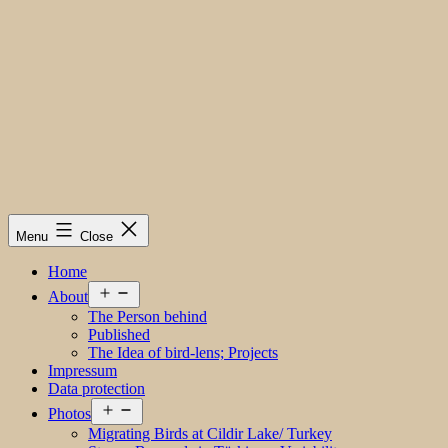
Menu
Close
Home
Open
About
menu
The Person behind
Published
The Idea of bird-lens; Projects
Impressum
Data protection
Open
Photos
menu
Migrating Birds at Cildir Lake/ Turkey