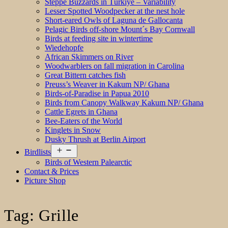
Steppe Buzzards in Türkiye – Variability
Lesser Spotted Woodpecker at the nest hole
Short-eared Owls of Laguna de Gallocanta
Pelagic Birds off-shore Mount´s Bay Cornwall
Birds at feeding site in wintertime
Wiedehopfe
African Skimmers on River
Woodwarblers on fall migration in Carolina
Great Bittern catches fish
Preuss’s Weaver in Kakum NP/ Ghana
Birds-of-Paradise in Papua 2010
Birds from Canopy Walkway Kakum NP/ Ghana
Cattle Egrets in Ghana
Bee-Eaters of the World
Kinglets in Snow
Dusky Thrush at Berlin Airport
Open
Birdlists
menu
Birds of Western Palearctic
Contact & Prices
Picture Shop
Tag:
Grille