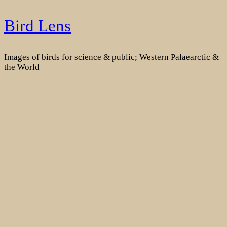
Skip
Bird Lens
to
content
Images of birds for science & public; Western Palaearctic &
the World