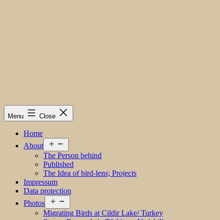
Menu
Close
Home
Open
About
menu
The Person behind
Published
The Idea of bird-lens; Projects
Impressum
Data protection
Open
Photos
menu
Migrating Birds at Cildir Lake/ Turkey