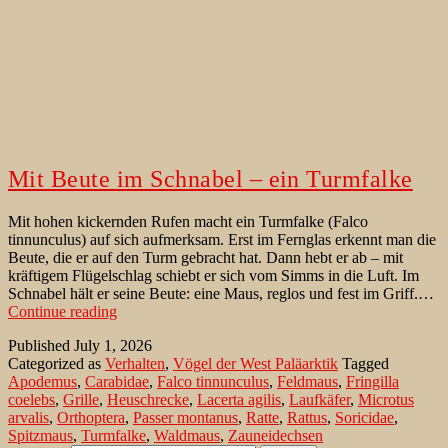
Mit Beute im Schnabel – ein Turmfalke
Mit hohen kickernden Rufen macht ein Turmfalke (Falco
tinnunculus) auf sich aufmerksam. Erst im Fernglas erkennt man die
Beute, die er auf den Turm gebracht hat. Dann hebt er ab – mit
kräftigem Flügelschlag schiebt er sich vom Simms in die Luft. Im
Schnabel hält er seine Beute: eine Maus, reglos und fest im Griff.…
Mit
Continue reading
Beute
Published
July 1, 2026
im
Categorized as
Verhalten
,
Vögel der West Paläarktik
Tagged
Schnabel
Apodemus
,
Carabidae
,
Falco tinnunculus
,
Feldmaus
,
Fringilla
–
coelebs
,
Grille
,
Heuschrecke
,
Lacerta agilis
,
Laufkäfer
,
Microtus
ein
arvalis
,
Orthoptera
,
Passer montanus
,
Ratte
,
Rattus
,
Soricidae
,
Turmfalke
Spitzmaus
,
Turmfalke
,
Waldmaus
,
Zauneidechsen