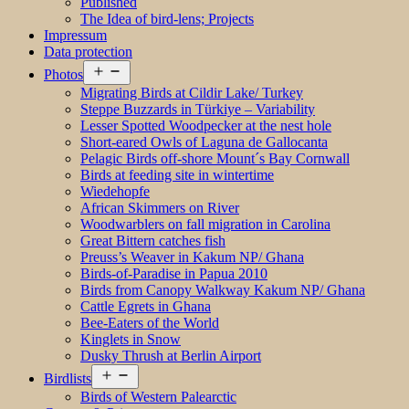
Published
The Idea of bird-lens; Projects
Impressum
Data protection
Open
Photos
menu
Migrating Birds at Cildir Lake/ Turkey
Steppe Buzzards in Türkiye – Variability
Lesser Spotted Woodpecker at the nest hole
Short-eared Owls of Laguna de Gallocanta
Pelagic Birds off-shore Mount´s Bay Cornwall
Birds at feeding site in wintertime
Wiedehopfe
African Skimmers on River
Woodwarblers on fall migration in Carolina
Great Bittern catches fish
Preuss’s Weaver in Kakum NP/ Ghana
Birds-of-Paradise in Papua 2010
Birds from Canopy Walkway Kakum NP/ Ghana
Cattle Egrets in Ghana
Bee-Eaters of the World
Kinglets in Snow
Dusky Thrush at Berlin Airport
Open
Birdlists
menu
Birds of Western Palearctic