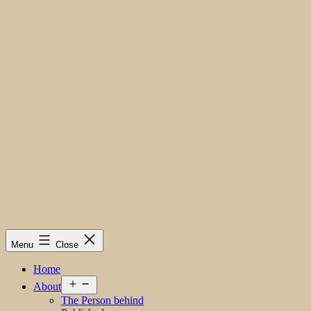
Menu
Close
Home
Open
About
menu
The Person behind