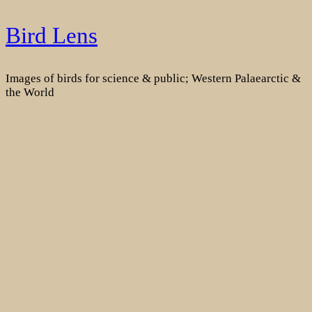
Skip
Bird Lens
to
content
Images of birds for science & public; Western Palaearctic &
the World