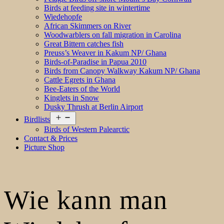
Birds at feeding site in wintertime
Wiedehopfe
African Skimmers on River
Woodwarblers on fall migration in Carolina
Great Bittern catches fish
Preuss’s Weaver in Kakum NP/ Ghana
Birds-of-Paradise in Papua 2010
Birds from Canopy Walkway Kakum NP/ Ghana
Cattle Egrets in Ghana
Bee-Eaters of the World
Kinglets in Snow
Dusky Thrush at Berlin Airport
Open
Birdlists
menu
Birds of Western Palearctic
Contact & Prices
Picture Shop
Wie kann man