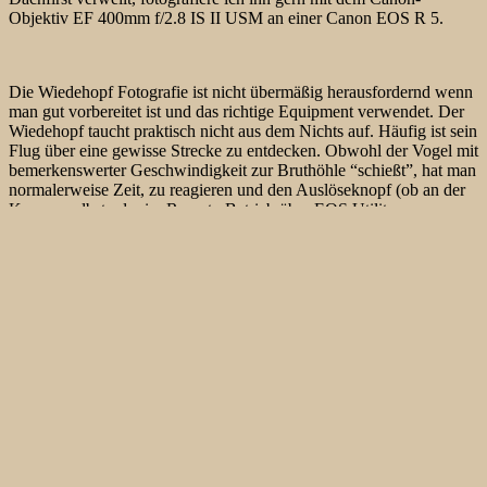
Objektiv EF 400mm f/2.8 IS II USM an einer Canon EOS R 5.
Die Wiedehopf Fotografie ist nicht übermäßig herausfordernd wenn
man gut vorbereitet ist und das richtige Equipment verwendet. Der
Wiedehopf taucht praktisch nicht aus dem Nichts auf. Häufig ist sein
Flug über eine gewisse Strecke zu entdecken. Obwohl der Vogel mit
bemerkenswerter Geschwindigkeit zur Bruthöhle “schießt”, hat man
normalerweise Zeit, zu reagieren und den Auslöseknopf (ob an der
Kamera selbst oder im Remote-Betrieb über EOS Utility am
Laptop) zu drücken. Die Zeitverzögerung, die im Remote-betrieb
sowohl über Bluetooth und Smartphone als auch über Wifi und
Laptop immer wieder in den einschlägigen Foren problematisiert
wird, habe ich nie als Hinderungsgrund wahrgenommen.
Wenn man Glück hat dann fliegt er die Röhre direkt an, rüttelt aber
kurz davor und dreht sich dabei ruckartig vor der Bruthöhle. Das
kommt aber nicht besondere oft vor.
Von der Verwendung von Telekonvertern würde ich eher abraten.