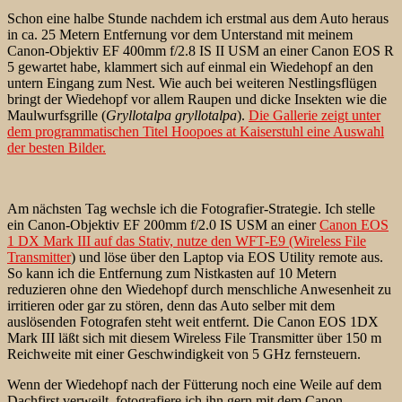
Schon eine halbe Stunde nachdem ich erstmal aus dem Auto heraus
in ca. 25 Metern Entfernung vor dem Unterstand mit meinem
Canon-Objektiv EF 400mm f/2.8 IS II USM an einer Canon EOS R
5 gewartet habe, klammert sich auf einmal ein Wiedehopf an den
untern Eingang zum Nest. Wie auch bei weiteren Nestlingsflügen
bringt der Wiedehopf vor allem Raupen und dicke Insekten wie die
Maulwurfsgrille (
Gryllotalpa gryllotalpa
).
Die Gallerie zeigt unter
dem programmatischen Titel Hoopoes at Kaiserstuhl eine Auswahl
der besten Bilder.
Am nächsten Tag wechsle ich die Fotografier-Strategie. Ich stelle
ein Canon-Objektiv EF 200mm f/2.0 IS USM an einer
Canon EOS
1 DX Mark III auf das Stativ, nutze den WFT-E9 (Wireless File
Transmitter
) und löse über den Laptop via EOS Utility remote aus.
So kann ich die Entfernung zum Nistkasten auf 10 Metern
reduzieren ohne den Wiedehopf durch menschliche Anwesenheit zu
irritieren oder gar zu stören, denn das Auto selber mit dem
auslösenden Fotografen steht weit entfernt. Die Canon EOS 1DX
Mark III läßt sich mit diesem Wireless File Transmitter über 150 m
Reichweite mit einer Geschwindigkeit von 5 GHz fernsteuern.
Wenn der Wiedehopf nach der Fütterung noch eine Weile auf dem
Dachfirst verweilt, fotografiere ich ihn gern mit dem Canon-