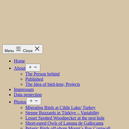
Menu
Close
Home
Open
About
menu
The Person behind
Published
The Idea of bird-lens; Projects
Impressum
Data protection
Open
Photos
menu
Migrating Birds at Cildir Lake/ Turkey
Steppe Buzzards in Türkiye – Variability
Lesser Spotted Woodpecker at the nest hole
Short-eared Owls of Laguna de Gallocanta
Pelagic Birds off-shore Mount´s Bay Cornwall