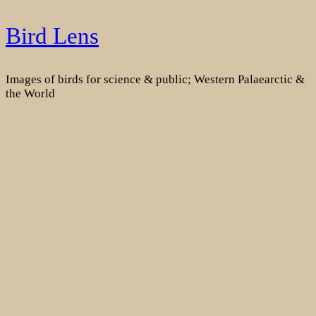
Skip
Bird Lens
to
content
Images of birds for science & public; Western Palaearctic &
the World