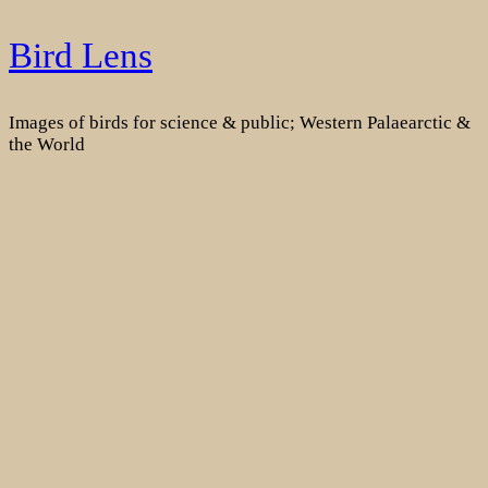
Skip
Bird Lens
to
content
Images of birds for science & public; Western Palaearctic &
the World