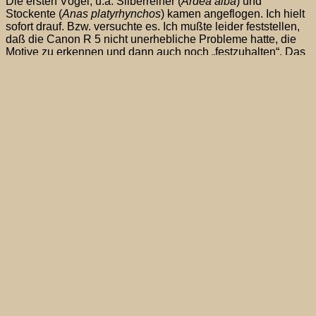
Die ersten Vögel, u.a. Silberreiher (
Ardea alba
) und
Stockente (
Anas platyrhynchos
)
kamen angeflogen. Ich hielt
sofort drauf. Bzw. versuchte es. Ich mußte leider feststellen,
daß die Canon R 5 nicht
unerhebliche
Probleme hatte, die
Motive zu erkennen und dann auch noch „festzuhalten“. Das
galt sowohl für die als Basiseinstellung „Einzelfeld-AF“ als
auch für die über Tastenbelegung zuschaltbare AF-
Gesichtserkennung. Wenn der AF aber mal ein Motiv – am
besten den schwarzen
Kormoran (
Phalacrocorax carbo
)
–
erkannt hatte, war allerdings bemerkenswert, wie gut die
Kamera den Vogel im Flug weiter verfolgen konnte.
Ich habe
den Eindruck, daß sich die Canon 1DX Mark III mit ihrem
Autofokus hier besser schlägt. Ich hatte auch den Eindruck,
dass bei Nebel die Sicht durch den Sucher über den Spiegel
klarer ist.
Später wechselte ich in AF-Messfeldwahl in Zone. Die
„Trefferquote“ war schon besser, was aber auch an den
besseren Lichtverhältnissen (weniger Nebel, mehr Sonne)
liegen kann.
Schön war in der Bildkontrolle zu sehen, auf welchen Punkt
scharf gestellt worden war. So, wie im Blogbild ist dann auch
auf dem Display mit einem roten Vierreck der Fokus-Bereich
zu erkennen. Dies läßt sich auch in Digital Photo
Professional (DPP) bei der Bildbetrachtung einstellen und