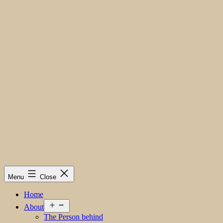
Menu
Close
Home
Open
About
menu
The Person behind