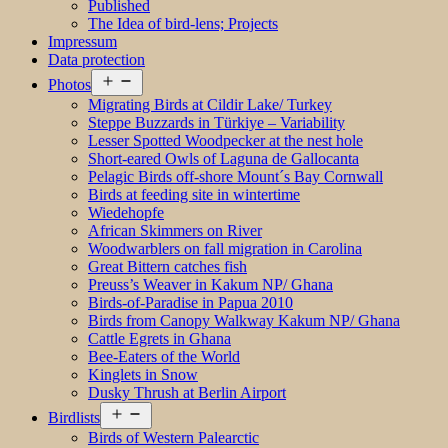
Published
The Idea of bird-lens; Projects
Impressum
Data protection
Open
Photos
menu
Migrating Birds at Cildir Lake/ Turkey
Steppe Buzzards in Türkiye – Variability
Lesser Spotted Woodpecker at the nest hole
Short-eared Owls of Laguna de Gallocanta
Pelagic Birds off-shore Mount´s Bay Cornwall
Birds at feeding site in wintertime
Wiedehopfe
African Skimmers on River
Woodwarblers on fall migration in Carolina
Great Bittern catches fish
Preuss’s Weaver in Kakum NP/ Ghana
Birds-of-Paradise in Papua 2010
Birds from Canopy Walkway Kakum NP/ Ghana
Cattle Egrets in Ghana
Bee-Eaters of the World
Kinglets in Snow
Dusky Thrush at Berlin Airport
Open
Birdlists
menu
Birds of Western Palearctic