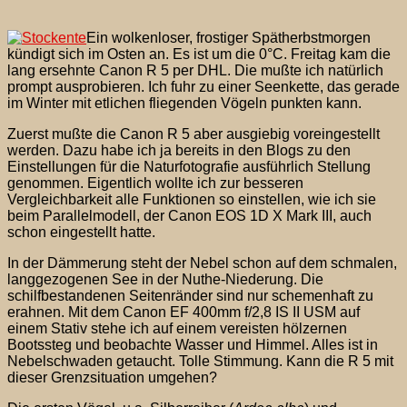
Ein wolkenloser, frostiger Spätherbstmorgen
kündigt sich im Osten an. Es ist um die 0°C. Freitag kam die
lang ersehnte Canon R 5 per DHL. Die mußte ich natürlich
prompt ausprobieren. Ich fuhr zu einer Seenkette, das gerade
im Winter mit etlichen fliegenden Vögeln punkten kann.
Zuerst mußte die Canon R 5 aber ausgiebig voreingestellt
werden. Dazu habe ich ja bereits in den Blogs zu den
Einstellungen für die Naturfotografie ausführlich Stellung
genommen. Eigentlich wollte ich zur besseren
Vergleichbarkeit alle Funktionen so einstellen, wie ich sie
beim Parallelmodell, der Canon EOS 1D X Mark III, auch
schon eingestellt hatte.
In der Dämmerung steht der Nebel schon auf dem schmalen,
langgezogenen See in der Nuthe-Niederung. Die
schilfbestandenen Seitenränder sind nur schemenhaft zu
erahnen. Mit dem Canon EF 400mm f/2,8 IS II USM auf
einem Stativ stehe ich auf einem vereisten hölzernen
Bootssteg und beobachte Wasser und Himmel. Alles ist in
Nebelschwaden getaucht. Tolle Stimmung.
Kann die R 5 mit
dieser Grenzsituation umgehen?