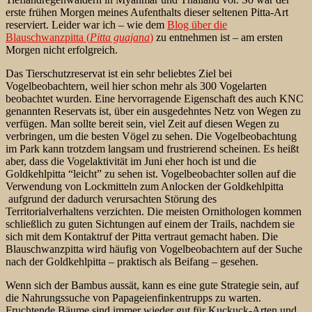
erste frühen Morgen meines Aufenthalts dieser seltenen Pitta-Art
reserviert. Leider war ich – wie dem
Blog über die
Blauschwanzpitta (
Pitta guajana
)
zu entnehmen ist – am ersten
Morgen nicht erfolgreich.
Das Tierschutzreservat ist ein sehr beliebtes Ziel bei
Vogelbeobachtern, weil hier schon mehr als 300 Vogelarten
beobachtet wurden. Eine hervorragende Eigenschaft des auch KNC
genannten Reservats ist, über ein ausgedehntes Netz von Wegen zu
verfügen. Man sollte bereit sein, viel Zeit auf diesen Wegen zu
verbringen, um die besten Vögel zu sehen. Die Vogelbeobachtung
im Park kann trotzdem langsam und frustrierend scheinen. Es heißt
aber, dass die Vogelaktivität im Juni eher hoch ist und die
Goldkehlpitta “leicht” zu sehen ist. Vogelbeobachter sollen auf die
Verwendung von Lockmitteln zum Anlocken der Goldkehlpitta
aufgrund der dadurch verursachten Störung des
Territorialverhaltens verzichten. Die meisten Ornithologen kommen
schließlich zu guten Sichtungen auf einem der Trails, nachdem sie
sich mit dem Kontaktruf der Pitta vertraut gemacht haben. Die
Blauschwanzpitta wird häufig von Vogelbeobachtern auf der Suche
nach der Goldkehlpitta – praktisch als Beifang – gesehen.
Wenn sich der Bambus aussät, kann es eine gute Strategie sein, auf
die Nahrungssuche von Papageienfinkentrupps zu warten.
Fruchtende Bäume sind immer wieder gut für Kuckuck-Arten und