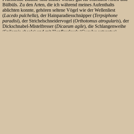
Bülbüls. Zu den Arten, die ich während meines Aufenthalts
ablichten konnte, gehören seltene Vögel wie der Wellenliest
(
Lacedo pulchella
), der Hainparadiesschnäpper (
Terpsiphone
paradisi
), der Strichelschneidervogel (
Orthotomus atrogularis
), der
Dickschnabel-Mistelfresser (
Dicaeum agile
), die Schlangenweihe
(
Spilornis cheela
) und mit Hopfkuckuck (
Cuculus saturatus
),
Diardkuckuck (
Phaenicophaeus diardi
), Bubukuckuck
(
Phaenicophaeus chlorophaeus
), Kastanienbauchkuckuck
(
Phaenicophaeus javanicus
) immerhin 4 verschiedene
Kuckucksarten.
Sehr empfehlenswert ist Yotin, mein damaliger Guide. Er steht
normalerweise Punkt 6.30 vor dem offenen Speisesaal einer kleinen
Pension, dem Morakot Resort. Mit seinem Pick-up sind auch
schwierige Wege zu meistern. Es geht über einen Feldweg mitten
durch Gummibaum – und Palmöl-Plantagen oder auch mitten in den
Urwald hindurch. Dort wartet schon ein Moped auf uns. Das gehört
seinem Kompagnon, der für ihn die Basisarbeit macht, also die
Verstecke aufbaut, die „richtigen“ Vögel sucht und die Vögel
(vor-)beobachtet, damit der Klient sich nun wirklich nicht mühen
muß. Hut ab. Für die 150,- € bekomme ich hier wirklich das
professionellste Guiding meines bisherigen Lebens. Yotin ist perfekt
ausgestattet. Er hat ein Walky-Talky mit seinem Mitarbeiter. Alle
Stimmen nimmt er professionell mit einem Sony-Recorder auf. Die
spezifischen Rufe kann man anschließend wirklich super abspielen.