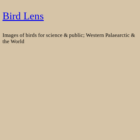
Skip
Bird Lens
to
content
Images of birds for science & public; Western Palaearctic &
the World