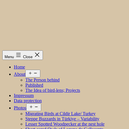
Menu
Close
Home
Open
About
menu
The Person behind
Published
The Idea of bird-lens; Projects
Impressum
Data protection
Open
Photos
menu
Migrating Birds at Cildir Lake/ Turkey
Steppe Buzzards in Türkiye – Variability
Lesser Spotted Woodpecker at the nest hole