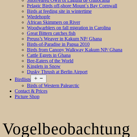
Short-eared Owls of Laguna de Gallocanta
Pelagic Birds off-shore Mount´s Bay Cornwall
Birds at feeding site in wintertime
Wiedehopfe
African Skimmers on River
Woodwarblers on fall migration in Carolina
Great Bittern catches fish
Preuss’s Weaver in Kakum NP/ Ghana
Birds-of-Paradise in Papua 2010
Birds from Canopy Walkway Kakum NP/ Ghana
Cattle Egrets in Ghana
Bee-Eaters of the World
Kinglets in Snow
Dusky Thrush at Berlin Airport
Open
Birdlists
menu
Birds of Western Palearctic
Contact & Prices
Picture Shop
Vogelbeobachtung