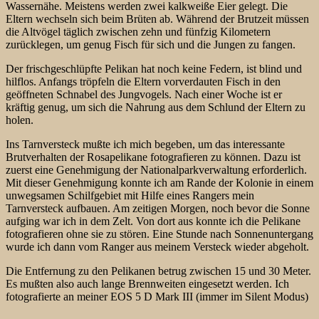
Wassernähe. Meistens werden zwei kalkweiße Eier gelegt. Die
Eltern wechseln sich beim Brüten ab. Während der Brutzeit müssen
die Altvögel täglich zwischen zehn und fünfzig Kilometern
zurücklegen, um genug Fisch für sich und die Jungen zu fangen.
Der frischgeschlüpfte Pelikan hat noch keine Federn, ist blind und
hilflos. Anfangs tröpfeln die Eltern vorverdauten Fisch in den
geöffneten Schnabel des Jungvogels. Nach einer Woche ist er
kräftig genug, um sich die Nahrung aus dem Schlund der Eltern zu
holen.
Ins Tarnversteck mußte ich mich begeben, um das interessante
Brutverhalten der Rosapelikane fotografieren zu können. Dazu ist
zuerst eine Genehmigung der Nationalparkverwaltung erforderlich.
Mit dieser Genehmigung konnte ich am Rande der Kolonie in einem
unwegsamen Schilfgebiet mit Hilfe
eines Rangers mein
Tarnversteck aufbauen. Am zeitigen Morgen, noch bevor die Sonne
aufging war ich in dem Zelt. Von dort aus konnte ich die Pelikane
fotografieren ohne sie zu stören. Eine Stunde nach Sonnenuntergang
wurde ich dann vom Ranger aus meinem Versteck wieder abgeholt.
Die Entfernung zu den Pelikanen betrug zwischen 15 und 30 Meter.
Es mußten also auch lange Brennweiten eingesetzt werden. Ich
fotografierte an meiner EOS 5 D Mark III (immer im Silent Modus)
und mit meiner EOS 1 DX (ebenfalls im Silent Modus) mit dem