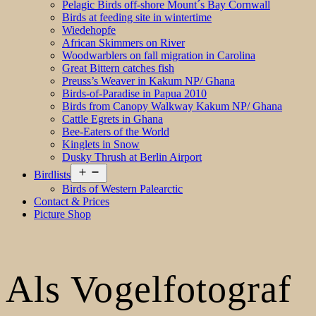
Pelagic Birds off-shore Mount´s Bay Cornwall
Birds at feeding site in wintertime
Wiedehopfe
African Skimmers on River
Woodwarblers on fall migration in Carolina
Great Bittern catches fish
Preuss’s Weaver in Kakum NP/ Ghana
Birds-of-Paradise in Papua 2010
Birds from Canopy Walkway Kakum NP/ Ghana
Cattle Egrets in Ghana
Bee-Eaters of the World
Kinglets in Snow
Dusky Thrush at Berlin Airport
Open
Birdlists
menu
Birds of Western Palearctic
Contact & Prices
Picture Shop
Als Vogelfotograf