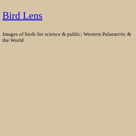
Skip
Bird Lens
to
content
Images of birds for science & public; Western Palaearctic &
the World