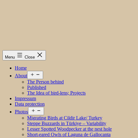
Menu
Close
Home
Open
About
menu
The Person behind
Published
The Idea of bird-lens; Projects
Impressum
Data protection
Open
Photos
menu
Migrating Birds at Cildir Lake/ Turkey
Steppe Buzzards in Türkiye – Variability
Lesser Spotted Woodpecker at the nest hole
Short-eared Owls of Laguna de Gallocanta