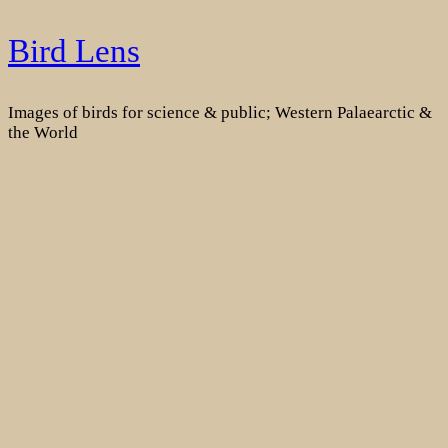
Skip
Bird Lens
to
content
Images of birds for science & public; Western Palaearctic &
the World