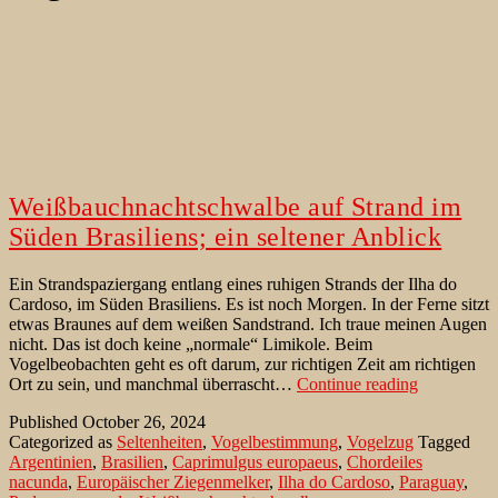
Weißbauchnachtschwalbe auf Strand im
Süden Brasiliens; ein seltener Anblick
Ein Strandspaziergang entlang eines ruhigen Strands der Ilha do
Cardoso, im Süden Brasiliens. Es ist noch Morgen. In der Ferne sitzt
etwas Braunes auf dem weißen Sandstrand. Ich traue meinen Augen
nicht. Das ist doch keine „normale“ Limikole. Beim
Vogelbeobachten geht es oft darum, zur richtigen Zeit am richtigen
Weißbauch
Ort zu sein, und manchmal überrascht…
Continue reading
auf
Published
October 26, 2024
Strand
Categorized as
Seltenheiten
,
Vogelbestimmung
,
Vogelzug
Tagged
im
Argentinien
,
Brasilien
,
Caprimulgus europaeus
,
Chordeiles
Süden
nacunda
,
Europäischer Ziegenmelker
,
Ilha do Cardoso
,
Paraguay
,
Brasiliens;