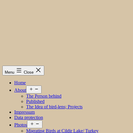
Menu
Close
Home
Open
About
menu
The Person behind
Published
The Idea of bird-lens; Projects
Impressum
Data protection
Open
Photos
menu
Migrating Birds at Cildir Lake/ Turkey