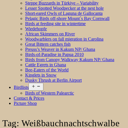
Steppe Buzzards in Türkiye – Variability
Lesser Spotted Woodpecker at the nest hole
Short-eared Owls of Laguna de Gallocanta
Pelagic Birds off-shore Mount´s Bay Cornwall
Birds at feeding site in wintertime
Wiedehopfe
African Skimmers on River
Woodwarblers on fall migration in Carolina
Great Bittern catches fish
Preuss’s Weaver in Kakum NP/ Ghana
Birds-of-Paradise in Papua 2010
Birds from Canopy Walkway Kakum NP/ Ghana
Cattle Egrets in Ghana
Bee-Eaters of the World
Kinglets in Snow
Dusky Thrush at Berlin Airport
Open
Birdlists
menu
Birds of Western Palearctic
Contact & Prices
Picture Shop
Tag:
Weißbauchnachtschwalbe