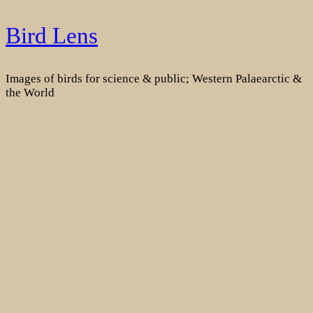
Skip
Bird Lens
to
content
Images of birds for science & public; Western Palaearctic &
the World