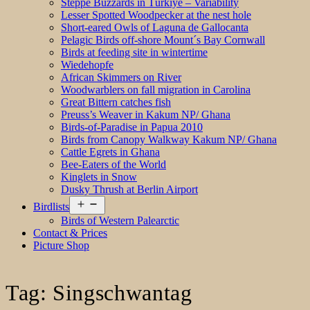
Steppe Buzzards in Türkiye – Variability
Lesser Spotted Woodpecker at the nest hole
Short-eared Owls of Laguna de Gallocanta
Pelagic Birds off-shore Mount´s Bay Cornwall
Birds at feeding site in wintertime
Wiedehopfe
African Skimmers on River
Woodwarblers on fall migration in Carolina
Great Bittern catches fish
Preuss’s Weaver in Kakum NP/ Ghana
Birds-of-Paradise in Papua 2010
Birds from Canopy Walkway Kakum NP/ Ghana
Cattle Egrets in Ghana
Bee-Eaters of the World
Kinglets in Snow
Dusky Thrush at Berlin Airport
Open
Birdlists
menu
Birds of Western Palearctic
Contact & Prices
Picture Shop
Tag:
Singschwantag