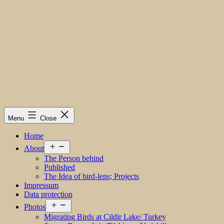
Menu
Close
Home
Open
About
menu
The Person behind
Published
The Idea of bird-lens; Projects
Impressum
Data protection
Open
Photos
menu
Migrating Birds at Cildir Lake/ Turkey