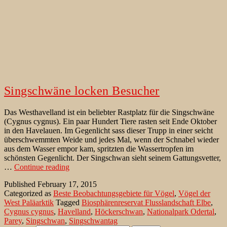
Singschwäne locken Besucher
Das Westhavelland ist ein beliebter Rastplatz für die Singschwäne
(Cygnus cygnus). Ein paar Hundert Tiere rasten seit Ende Oktober
in den Havelauen. Im Gegenlicht sass dieser Trupp in einer seicht
überschwemmten Weide und jedes Mal, wenn der Schnabel wieder
aus dem Wasser empor kam, spritzten die Wassertropfen im
schönsten Gegenlicht. Der Singschwan sieht seinem Gattungsvetter,
Singschwäne
…
Continue reading
locken
Published
February 17, 2015
Besucher
Categorized as
Beste Beobachtungsgebiete für Vögel
,
Vögel der
West Paläarktik
Tagged
Biosphärenreservat Flusslandschaft Elbe
,
Cygnus cygnus
,
Havelland
,
Höckerschwan
,
Nationalpark Odertal
,
Parey
,
Singschwan
,
Singschwantag