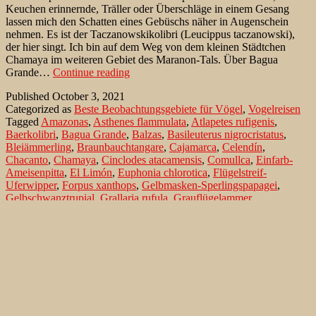
Keuchen erinnernde, Träller oder Überschläge in einem Gesang
lassen mich den Schatten eines Gebüschs näher in Augenschein
nehmen. Es ist der Taczanowskikolibri (Leucippus taczanowski),
der hier singt. Ich bin auf dem Weg von dem kleinen Städtchen
Chamaya im weiteren Gebiet des Maranon-Tals. Über Bagua
Taczanowskikolibri
Grande…
Continue reading
am
Published
October 3, 2021
Tal
Categorized as
Beste Beobachtungsgebiete für Vögel
,
Vogelreisen
des
Tagged
Amazonas
,
Asthenes flammulata
,
Atlapetes rufigenis
,
Río
Baerkolibri
,
Bagua Grande
,
Balzas
,
Basileuterus nigrocristatus
,
Marañon
Bleiämmerling
,
Braunbauchtangare
,
Cajamarca
,
Celendín
,
Chacanto
,
Chamaya
,
Cinclodes atacamensis
,
Comullca
,
Einfarb-
Ameisenpitta
,
El Limón
,
Euphonia chlorotica
,
Flügelstreif-
Uferwipper
,
Forpus xanthops
,
Gelbmasken-Sperlingspapagei
,
Gelbschwanztrupial
,
Grallaria rufula
,
Grauflügelammer
,
Grauschwanz-Ammerfink
,
Hacienda El Limón
,
Icterus mesomelas
,
Incaspiza ortizi
,
Jardinecanastero
,
Jelic
,
La Encañada
,
Leucippus
baeri
,
Leucippus taczanowski
,
Leymebamba
,
Marañon
,
Maranondrossel
,
Pedro Ruiz
,
Phrygilus unicolor
,
Poospiza alticola
,
Purpurkehlorganist
,
Río Namora
,
Rio Utcubamba
,
Rostbürzel-
Schmätzertyrann
,
Rotohr-Buschammer
,
Schwarzscheitel-
Waldsänger
,
Silvicultrix jelskii
,
Spot-throated Hummingbird
,
Taczanowskikolibri
,
Thlypopsis inornata
,
Turdus maranonicus
Search…