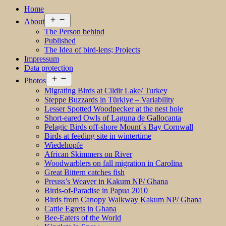
Home
Open
About
menu
The Person behind
Published
The Idea of bird-lens; Projects
Impressum
Data protection
Open
Photos
menu
Migrating Birds at Cildir Lake/ Turkey
Steppe Buzzards in Türkiye – Variability
Lesser Spotted Woodpecker at the nest hole
Short-eared Owls of Laguna de Gallocanta
Pelagic Birds off-shore Mount´s Bay Cornwall
Birds at feeding site in wintertime
Wiedehopfe
African Skimmers on River
Woodwarblers on fall migration in Carolina
Great Bittern catches fish
Preuss’s Weaver in Kakum NP/ Ghana
Birds-of-Paradise in Papua 2010
Birds from Canopy Walkway Kakum NP/ Ghana
Cattle Egrets in Ghana
Bee-Eaters of the World