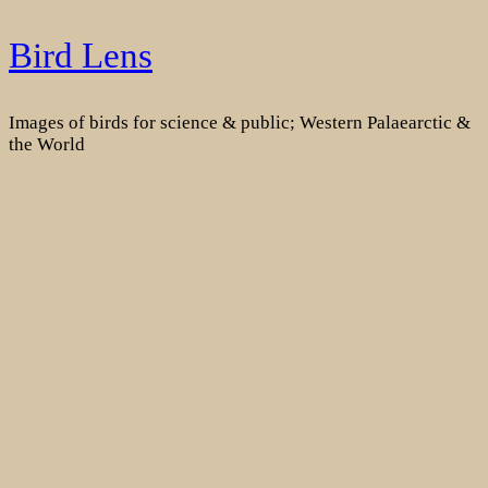
Skip
Bird Lens
to
content
Images of birds for science & public; Western Palaearctic &
the World