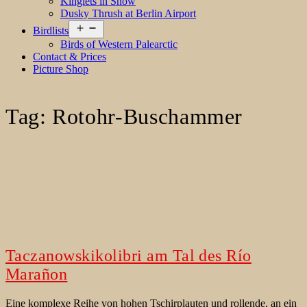
Kinglets in Snow
Dusky Thrush at Berlin Airport
Open
Birdlists
menu
Birds of Western Palearctic
Contact & Prices
Picture Shop
Tag:
Rotohr-Buschammer
Taczanowskikolibri am Tal des Río
Marañon
Eine komplexe Reihe von hohen Tschirplauten und rollende, an ein