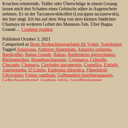
Keuchen erinnernde, Träller oder Überschläge in einem Gesang
lassen mich den Schatten eines Gebüschs näher in Augenschein
nehmen. Es ist der Taczanowskikolibri (Leucippus taczanowski),
der hier singt. Ich bin auf dem Weg von dem kleinen Städtchen
Chamaya im weiteren Gebiet des Maranon-Tals. Über Bagua
Taczanowskikolibri
Grande…
Continue reading
am
Published
October 3, 2021
Tal
Categorized as
Beste Beobachtungsgebiete für Vögel
,
Vogelreisen
des
Tagged
Amazonas
,
Asthenes flammulata
,
Atlapetes rufigenis
,
Río
Baerkolibri
,
Bagua Grande
,
Balzas
,
Basileuterus nigrocristatus
,
Marañon
Bleiämmerling
,
Braunbauchtangare
,
Cajamarca
,
Celendín
,
Chacanto
,
Chamaya
,
Cinclodes atacamensis
,
Comullca
,
Einfarb-
Ameisenpitta
,
El Limón
,
Euphonia chlorotica
,
Flügelstreif-
Uferwipper
,
Forpus xanthops
,
Gelbmasken-Sperlingspapagei
,
Gelbschwanztrupial
,
Grallaria rufula
,
Grauflügelammer
,
Grauschwanz-Ammerfink
,
Hacienda El Limón
,
Icterus mesomelas
,
Incaspiza ortizi
,
Jardinecanastero
,
Jelic
,
La Encañada
,
Leucippus
baeri
,
Leucippus taczanowski
,
Leymebamba
,
Marañon
,
Maranondrossel
,
Pedro Ruiz
,
Phrygilus unicolor
,
Poospiza alticola
,
Purpurkehlorganist
,
Río Namora
,
Rio Utcubamba
,
Rostbürzel-
Schmätzertyrann
,
Rotohr-Buschammer
,
Schwarzscheitel-
Waldsänger
,
Silvicultrix jelskii
,
Spot-throated Hummingbird
,
Taczanowskikolibri
,
Thlypopsis inornata
,
Turdus maranonicus
Search…