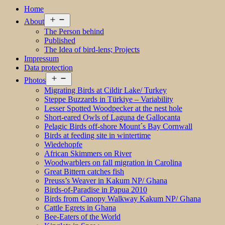
Home
Open
About
menu
The Person behind
Published
The Idea of bird-lens; Projects
Impressum
Data protection
Open
Photos
menu
Migrating Birds at Cildir Lake/ Turkey
Steppe Buzzards in Türkiye – Variability
Lesser Spotted Woodpecker at the nest hole
Short-eared Owls of Laguna de Gallocanta
Pelagic Birds off-shore Mount´s Bay Cornwall
Birds at feeding site in wintertime
Wiedehopfe
African Skimmers on River
Woodwarblers on fall migration in Carolina
Great Bittern catches fish
Preuss’s Weaver in Kakum NP/ Ghana
Birds-of-Paradise in Papua 2010
Birds from Canopy Walkway Kakum NP/ Ghana
Cattle Egrets in Ghana
Bee-Eaters of the World