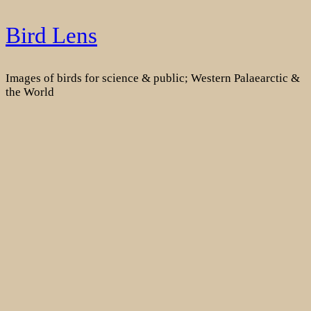
Skip
Bird Lens
to
content
Images of birds for science & public; Western Palaearctic &
the World