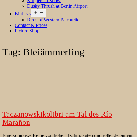
Kinglets in Snow
Dusky Thrush at Berlin Airport
Open
Birdlists
menu
Birds of Western Palearctic
Contact & Prices
Picture Shop
Tag:
Bleiämmerling
Taczanowskikolibri am Tal des Río
Marañon
Eine komplexe Reihe von hohen Tschirplauten und rollende, an ein