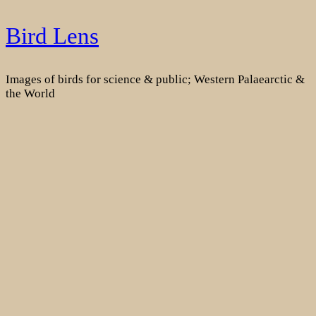
Skip
Bird Lens
to
content
Images of birds for science & public; Western Palaearctic &
the World