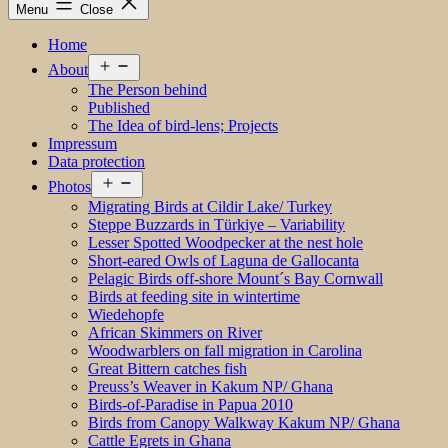
Menu
Close
Home
Open
About
menu
The Person behind
Published
The Idea of bird-lens; Projects
Impressum
Data protection
Open
Photos
menu
Migrating Birds at Cildir Lake/ Turkey
Steppe Buzzards in Türkiye – Variability
Lesser Spotted Woodpecker at the nest hole
Short-eared Owls of Laguna de Gallocanta
Pelagic Birds off-shore Mount´s Bay Cornwall
Birds at feeding site in wintertime
Wiedehopfe
African Skimmers on River
Woodwarblers on fall migration in Carolina
Great Bittern catches fish
Preuss’s Weaver in Kakum NP/ Ghana
Birds-of-Paradise in Papua 2010
Birds from Canopy Walkway Kakum NP/ Ghana
Cattle Egrets in Ghana