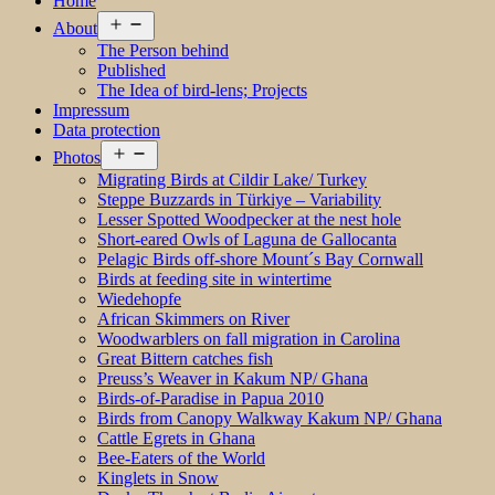
Home
Open
About
menu
The Person behind
Published
The Idea of bird-lens; Projects
Impressum
Data protection
Open
Photos
menu
Migrating Birds at Cildir Lake/ Turkey
Steppe Buzzards in Türkiye – Variability
Lesser Spotted Woodpecker at the nest hole
Short-eared Owls of Laguna de Gallocanta
Pelagic Birds off-shore Mount´s Bay Cornwall
Birds at feeding site in wintertime
Wiedehopfe
African Skimmers on River
Woodwarblers on fall migration in Carolina
Great Bittern catches fish
Preuss’s Weaver in Kakum NP/ Ghana
Birds-of-Paradise in Papua 2010
Birds from Canopy Walkway Kakum NP/ Ghana
Cattle Egrets in Ghana
Bee-Eaters of the World
Kinglets in Snow