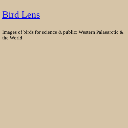
Skip
Bird Lens
to
content
Images of birds for science & public; Western Palaearctic &
the World