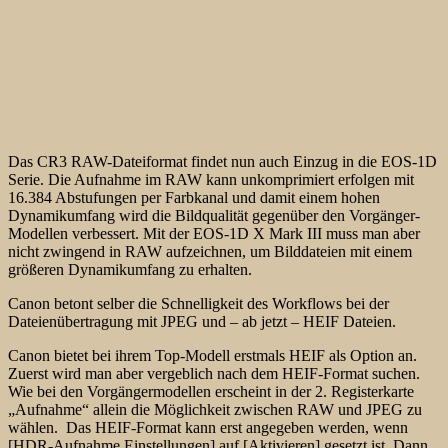
Das CR3 RAW-Dateiformat findet nun auch Einzug in die EOS-1D
Serie. Die Aufnahme im RAW kann unkomprimiert erfolgen mit
16.384 Abstufungen per Farbkanal und damit einem hohen
Dynamikumfang wird die Bildqualität gegenüber den Vorgänger-
Modellen verbessert. Mit der EOS-1D X Mark III muss man aber
nicht zwingend in RAW aufzeichnen, um Bilddateien mit einem
größeren Dynamikumfang zu erhalten.
Canon betont selber die Schnelligkeit des Workflows bei der
Dateienübertragung mit JPEG und – ab jetzt – HEIF Dateien.
Canon bietet bei ihrem Top-Modell erstmals HEIF als Option an.
Zuerst wird man aber vergeblich nach dem HEIF-Format suchen.
Wie bei den Vorgängermodellen erscheint in der 2. Registerkarte
„Aufnahme“ allein die Möglichkeit zwischen RAW und JPEG zu
wählen. Das HEIF-Format kann erst angegeben werden, wenn
[HDR-Aufnahme Einstellungen] auf [Aktivieren] gesetzt ist. Dann