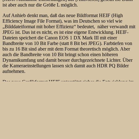
ist aber auch nur die Größe L möglich.
Auf Anhieb denkt man, daß das neue Bildformat HEIF (High
Efficiency Image File Format), was im Deutschen so viel wie
„Bilddateiformat mit hoher Effizienz“ bedeutet, näher verwandt mit
JPEG ist. Das ist es nicht, es ist eine eigene Entwicklung. HEIF-
Dateien speichert die Canon EOS 1 DX Mark III mit einer
Bandbreite von 10 Bit Farbe (statt 8 Bit bei JPEG). Farbtiefen
von
bis zu 16 Bit sind aber mit dem Format theoretisch möglich. Aber
auch die Bandbreite von 10 Bit bringt schon einen höheren
Dynamikumfang und damit besser durchgezeichnete Lichter. Über
die Kameraeinstellungen lassen sich damit auch HDR PQ Bilder
aufnehmen.
Das neue Grafikformat HEIF unterstützt sicher die Entwicklung im
World Wide Web: Schließlich spielt auch dort die Größe
verwendeter Bilder und Grafiken eine entscheidende Rolle. Gängig
sind schon jetzt folgende Dateiendungen: .heif, .heic, .heifs, .heics.
HEIF ist ein sogenanntes Containerformat. Als solches ist es in der
Lage, eine beliebige Zahl von Bildern (inklusive der Metadaten)
zusammenzufassen, die in verschiedenen Formaten codiert sein
können. Bei der Entwicklung von HEIF verfolgte man das Ziel, das
bisher vorherrschende Kompressionsformat JPG/ JPEG in Sachen
Effizienz zu übertreffen. Dieses Ziel konnte man letztlich auch