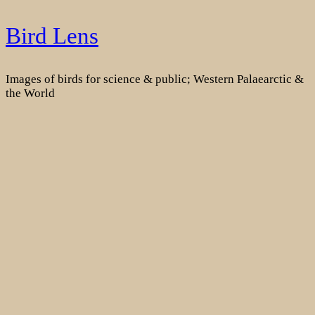
Skip
Bird Lens
to
content
Images of birds for science & public; Western Palaearctic &
the World