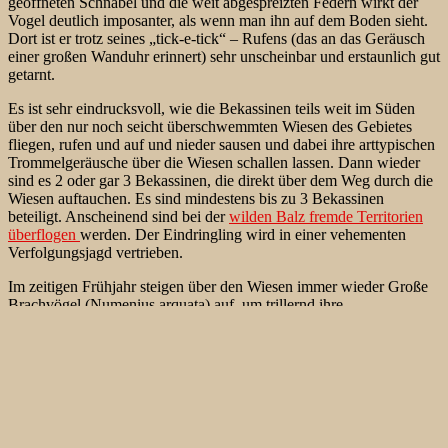
geöffneten Schnabel und die weit abgespreizten Federn wirkt der
Vogel deutlich imposanter, als wenn man ihn auf dem Boden sieht.
Dort ist er trotz seines „tick-e-tick“ – Rufens (das an das Geräusch
einer großen Wanduhr erinnert) sehr unscheinbar und erstaunlich gut
getarnt.
Es ist sehr eindrucksvoll, wie die Bekassinen teils weit im Süden
über den nur noch seicht überschwemmten Wiesen des Gebietes
fliegen, rufen und auf und nieder sausen und dabei ihre arttypischen
Trommelgeräusche über die Wiesen schallen lassen. Dann wieder
sind es 2 oder gar 3 Bekassinen, die direkt über dem Weg durch
die
Wiesen auftauchen. Es sind mindestens bis zu 3 Bekassinen
beteiligt. Anscheinend sind bei der
wilden Balz fremde Territorien
überflogen
werden. Der Eindringling wird in einer vehementen
Verfolgungsjagd vertrieben.
Im zeitigen Frühjahr steigen über den Wiesen immer wieder Große
Brachvögel (Numenius arquata) auf, um trillernd ihre
Revieransprüche anzuzeigen. Der flötende Ruf des Brachvogels ist
eine gute Ergänzung zum Revierverhalten der Bekassine. In der
Ferne kann man einige Rotschenkel (Tringa totanus) beobachten,
wie sie gemächlich in den feuchten Böden mit ihren langen
Schnäbeln nach Futter stocherten. Die feuchten Wiesen an der
Warthe bieten nicht nur den Großen Brachvögeln ein gutes
Nahrungsrevier. Auch bei den Rotschenkeln ist die Balz um diese