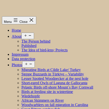
Menu
Close
Home
Open
About
menu
The Person behind
Published
The Idea of bird-lens; Projects
Impressum
Data protection
Open
Photos
menu
Migrating Birds at Cildir Lake/ Turkey
Steppe Buzzards in Türkiye – Variability
Lesser Spotted Woodpecker at the nest hole
Short-eared Owls of Laguna de Gallocanta
Pelagic Birds off-shore Mount´s Bay Cornwall
Birds at feeding site in wintertime
Wiedehopfe
African Skimmers on River
Woodwarblers on fall migration in Carolina