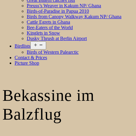
Great Bittern catches fish
Preuss’s Weaver in Kakum NP/ Ghana
Birds-of-Paradise in Papua 2010
Birds from Canopy Walkway Kakum NP/ Ghana
Cattle Egrets in Ghana
Bee-Eaters of the World
Kinglets in Snow
Dusky Thrush at Berlin Airport
Open
Birdlists
menu
Birds of Western Palearctic
Contact & Prices
Picture Shop
Bekassine im
Balzflug