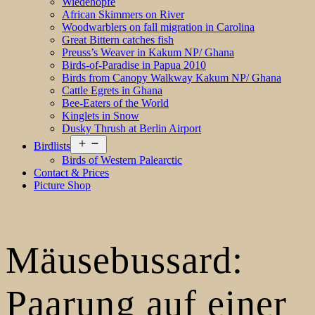
Wiedehopfe
African Skimmers on River
Woodwarblers on fall migration in Carolina
Great Bittern catches fish
Preuss’s Weaver in Kakum NP/ Ghana
Birds-of-Paradise in Papua 2010
Birds from Canopy Walkway Kakum NP/ Ghana
Cattle Egrets in Ghana
Bee-Eaters of the World
Kinglets in Snow
Dusky Thrush at Berlin Airport
Open
Birdlists
menu
Birds of Western Palearctic
Contact & Prices
Picture Shop
Mäusebussard:
Paarung auf einer