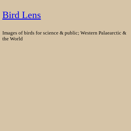
Skip
Bird Lens
to
content
Images of birds for science & public; Western Palaearctic &
the World