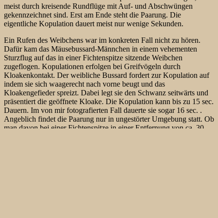
meist durch kreisende Rundflüge mit Auf- und Abschwüngen
gekennzeichnet sind. Erst am Ende steht die Paarung. Die
eigentliche Kopulation dauert meist nur wenige Sekunden.
Ein Rufen des Weibchens war im konkreten Fall nicht zu hören.
Dafür kam das Mäusebussard-Männchen in einem vehementen
Sturzflug auf das in einer Fichtenspitze sitzende Weibchen
zugeflogen. Kopulationen erfolgen bei Greifvögeln durch
Kloakenkontakt. Der weibliche Bussard fordert zur Kopulation auf
indem sie sich waagerecht nach vorne beugt und das
Kloakengefieder spreizt. Dabei legt sie den Schwanz seitwärts und
präsentiert die geöffnete Kloake. Die Kopulation kann bis zu 15 sec.
Dauern. Im von mir fotografierten Fall dauerte sie sogar 16 sec. .
Angeblich findet die Paarung nur in ungestörter Umgebung statt. Ob
man davon bei einer Fichtenspitze in einer Entfernung von ca. 30
Meter von einem Aussichtsturm sprechen kann, mag jeder selber
entscheiden. Die Paarungszeitpunkt liegt zwischen Mitte Februar bis
Mitte April. Wie man auf den Fotos sehen kann, stellt sich das
Weibchen so hin, dass das Männchen auf ihr landen kann um die
Paarung wie oben beschrieben zu vollziehen. Dabei wurde heftig
geschüttelt und mit den Flügeln geschlagen. Das Gleichgewicht
muß man in der Höhe auch erst mal halten. Nach der Paarung ruhte
sich das Weibchen noch ein wenig auf der Fichtenspitze aus und das
Männchen flog wieder seine Runde.