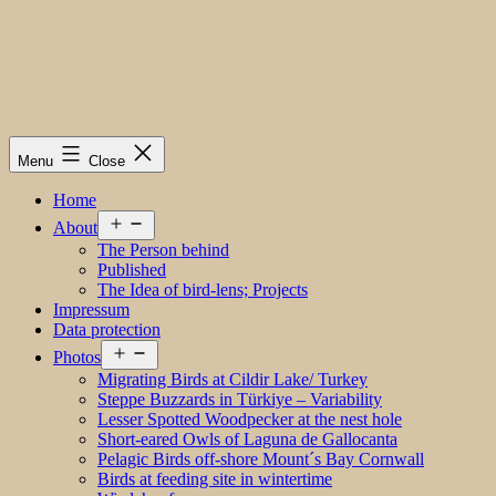
Menu
Close
Home
Open
About
menu
The Person behind
Published
The Idea of bird-lens; Projects
Impressum
Data protection
Open
Photos
menu
Migrating Birds at Cildir Lake/ Turkey
Steppe Buzzards in Türkiye – Variability
Lesser Spotted Woodpecker at the nest hole
Short-eared Owls of Laguna de Gallocanta
Pelagic Birds off-shore Mount´s Bay Cornwall
Birds at feeding site in wintertime