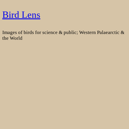
Skip
Bird Lens
to
content
Images of birds for science & public; Western Palaearctic &
the World