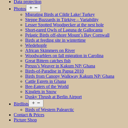
Data protection
Open
Photos
menu
Migrating Birds at Cildir Lake/ Turkey
Steppe Buzzards in Türkiye – Variability
Lesser Spotted Woodpecker at the nest hole
Short-eared Owls of Laguna de Gallocanta
Pelagic Birds off-shore Mount´s Bay Cornwall
Birds at feeding site in wintertime
Wiedehopfe
African Skimmers on River
Woodwarblers on fall migration in Carolina
Great Bittern catches fish
Preuss’s Weaver in Kakum NP/ Ghana
Birds-of-Paradise in Papua 2010
Birds from Canopy Walkway Kakum NP/ Ghana
Cattle Egrets in Ghana
Bee-Eaters of the World
Kinglets in Snow
Dusky Thrush at Berlin Airport
Open
Birdlists
menu
Birds of Western Palearctic
Contact & Prices
Picture Shop