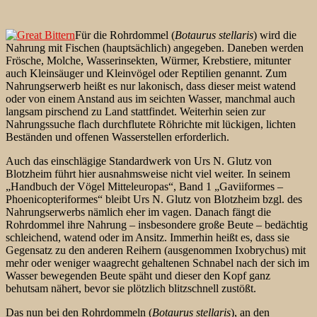
Für die Rohrdommel (
Botaurus stellaris
) wird die
Nahrung mit Fischen (hauptsächlich) angegeben. Daneben werden
Frösche, Molche, Wasserinsekten, Würmer, Krebstiere, mitunter
auch Kleinsäuger und Kleinvögel oder Reptilien genannt. Zum
Nahrungserwerb heißt es nur lakonisch, dass dieser meist watend
oder von einem Anstand aus im seichten Wasser, manchmal auch
langsam pirschend zu Land stattfindet. Weiterhin seien zur
Nahrungssuche flach durchflutete Röhrichte mit lückigen, lichten
Beständen und offenen Wasserstellen erforderlich.
Auch das einschlägige Standardwerk von Urs N. Glutz von
Blotzheim führt hier
ausnahmsweise nicht viel weiter. In seinem
„Handbuch der Vögel Mitteleuropas“, Band 1 „Gaviiformes –
Phoenicopteriformes“ bleibt Urs N. Glutz von Blotzheim bzgl. des
Nahrungserwerbs nämlich eher im vagen. Danach fängt die
Rohrdommel ihre Nahrung – insbesondere große Beute – bedächtig
schleichend, watend oder im Ansitz. Immerhin heißt es, dass sie
Gegensatz zu den anderen Reihern (ausgenommen Ixobrychus) mit
mehr oder weniger waagrecht gehaltenen Schnabel nach der sich im
Wasser bewegenden Beute späht und dieser den Kopf ganz
behutsam nähert, bevor sie plötzlich blitzschnell zustößt.
Das nun bei den Rohrdommeln (
Botaurus stellaris
), an den