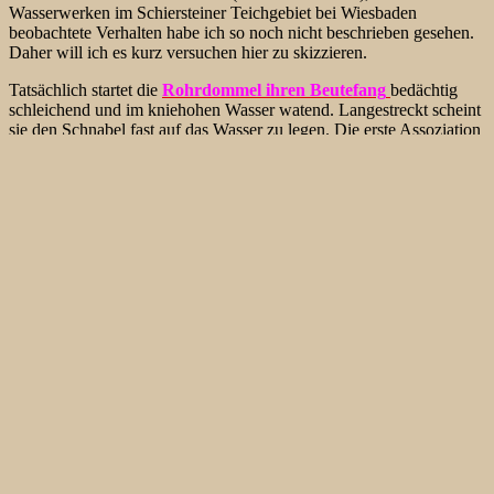
Wasserwerken im Schiersteiner Teichgebiet bei Wiesbaden
beobachtete Verhalten habe ich so noch nicht beschrieben gesehen.
Daher will ich es kurz versuchen hier zu skizzieren.
Tatsächlich startet die
Rohrdommel ihren Beutefang
bedächtig
schleichend und im kniehohen Wasser watend. Langestreckt scheint
sie den Schnabel fast auf das Wasser zu legen. Die erste Assoziation
ist: sie trinkt! Was durchaus dabei auch passieren könnte. Durch die
schon an Überdehnung grenzende Streckung des Körpers wird der
Schnabel fast waagrecht gehalten, die Schnabelspitze schien sich
aber die ganze Zeit – wie auf dem Bild der fischenden Dommel in
der Galerie erkennbar – unter Wasser zu befinden. Damit liegt die
Vermutung nahe, dass die Dommel sich bei dieser Art der
Nahrungssuche taktil – also tastend – zwischen den Schilfstengeln
im Wasser orientiert. Eine im Winter sicherlich nachvollziehbare
Vorgehensweise, da sich die im Wasser befindliche Beute zu der
Jahreszeit wenig oder gar nicht bewegt, Fische zwischen
abgestorbenen Pflanzenteil weitgehend reglos ruhen,
Farbunterschiede zwischen pflanzlichen Material und der Farbe der
Fische unbedeutend sind und daher eine rein visuelle Beutesuche
wenig erfolgversprechend ist. Die von anderen Birdwatchern
geäußerte Vermutung, dass die Rohrdommel mit dieser Art des
Beuteerwerbs die Lichtspiegelung ausschließt halte ich auch nicht
für gänzlich ausgeschlossen. Dies könnte die Erfolgschancen eines
taktilen Beuteerwerbs erhöhen. Allerdings ist der Kopf-/Halsbereich