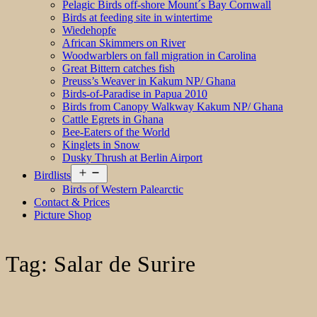
Pelagic Birds off-shore Mount´s Bay Cornwall
Birds at feeding site in wintertime
Wiedehopfe
African Skimmers on River
Woodwarblers on fall migration in Carolina
Great Bittern catches fish
Preuss’s Weaver in Kakum NP/ Ghana
Birds-of-Paradise in Papua 2010
Birds from Canopy Walkway Kakum NP/ Ghana
Cattle Egrets in Ghana
Bee-Eaters of the World
Kinglets in Snow
Dusky Thrush at Berlin Airport
Open
Birdlists
menu
Birds of Western Palearctic
Contact & Prices
Picture Shop
Tag:
Salar de Surire