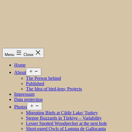
Menu
Close
Home
Open
About
menu
The Person behind
Published
The Idea of bird-lens; Projects
Impressum
Data protection
Open
Photos
menu
Migrating Birds at Cildir Lake/ Turkey
Steppe Buzzards in Türkiye – Variability
Lesser Spotted Woodpecker at the nest hole
Short-eared Owls of Laguna de Gallocanta