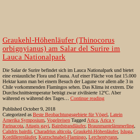
Graukehl-Höhenläufer (Thinocorus
orbignyianus) am Salar del Surire im
Lauca Nationalpark
Die Salar de Surire befindet sich im Lauca Nationalpark und bietet
eine erstaunliche Flora und Fauna. Auf einer Fläche von fast 15.000
Hektar kann man bei einem Besuch der Lagune vor allem alle 3 in
Chile vorkommenden Flamingos sehen. Das Klima ist extrem. Die
Durchschnittstemperatur beträgt zwar zivilisierte 12ºC. Aber
Graukehl-
während es während des Tages…
Continue reading
Höhenläufer
Published
October 9, 2018
(Thinocorus
Categorized as
Beste Beobachtungsgebiete für Vögel
,
Latein
orbignyianus)
Amerika Symposium
,
Vogelreisen
Tagged
Arica
,
Arica y
am
Parinacota
,
Attagis gayi
,
Bairdstrandläufer
,
Braunmantelämmerling
,
Salar
Calidris bairdii
,
Charadrius alticola
,
Graukehl-Höhenläufer
,
Isluga
,
del
Kordillerenläufer
,
Kurzschnabel-Flamingo
,
Lerchentyrann
,
Surire