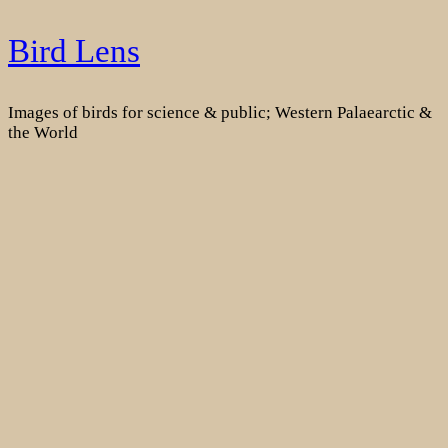
Skip
Bird Lens
to
content
Images of birds for science & public; Western Palaearctic &
the World