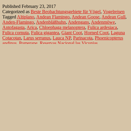
in
Published
February 23, 2017
Chiles
Categorized as
Beste Beobachtungsgebiete für Vögel
,
Vogelreisen
hohen
Tagged
Altiplano
,
Andean Flamingo
,
Andean Goose
,
Andean Gull
,
Norden
Anden-Flamingo
,
Andenbläßhuhn
,
Andengans
,
Andenmöwe
,
Antofagasta
,
Arica
,
Chloephaga melanoptera
,
Fulica ardesiaca
,
Fulica cornuta
,
Fulica gigantea
,
Giant Coot
,
Horned Coot
,
Laguna
Cotacotan
,
Larus serranus
,
Lauca NP
,
Parinacota
,
Phoenicopterus
andinus
,
Pomerape
,
Reservas Nacional las Vicunias
,
Riesenbläßhuhn
,
Rüsselblässhuhn
,
Salar de Surire
,
Santiago de
Chile
,
Slate-colored Coot
,
Vicugna vicugna
,
Vikunja
Search…
Recent Comments
Jonas Kleinschmidt
on
Snow Bunting, a migrating passerine
on Flores/ Azores
Ron Plummer
on
Snow Bunting, a migrating passerine on
Flores/ Azores
Jonas Kleinschmidt
on
Amsel – Männchen füttert Nestling mit
Raupen
Ingrid und Gerd Neuman
on
Amsel – Männchen füttert
Nestling mit Raupen
Jonas Kleinschmidt
on
Albino Austernfischer (Haematopus