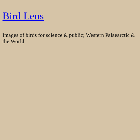
Skip
Bird Lens
to
content
Images of birds for science & public; Western Palaearctic &
the World