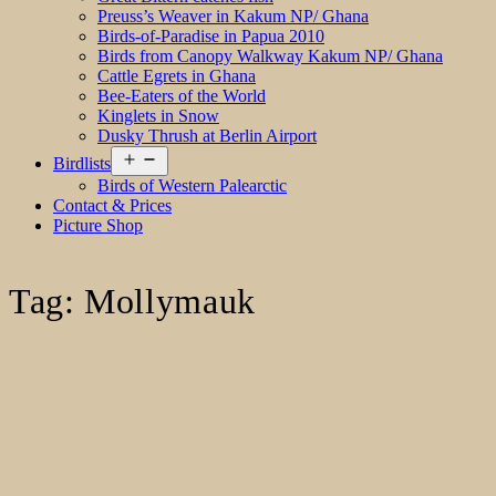
Preuss’s Weaver in Kakum NP/ Ghana
Birds-of-Paradise in Papua 2010
Birds from Canopy Walkway Kakum NP/ Ghana
Cattle Egrets in Ghana
Bee-Eaters of the World
Kinglets in Snow
Dusky Thrush at Berlin Airport
Open
Birdlists
menu
Birds of Western Palearctic
Contact & Prices
Picture Shop
Tag:
Mollymauk