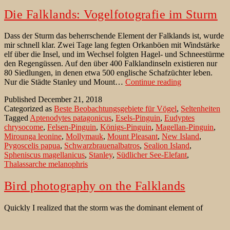
Die Falklands: Vogelfotografie im Sturm
Dass der Sturm das beherrschende Element der Falklands ist, wurde
mir schnell klar. Zwei Tage lang fegten Orkanböen mit Windstärke
elf über die Insel, und im Wechsel folgten Hagel- und Schneestürme
den Regengüssen. Auf den über 400 Falklandinseln existieren nur
80 Siedlungen, in denen etwa 500 englische Schafzüchter leben.
Die
Nur die Städte Stanley und Mount…
Continue reading
Falklands:
Published
December 21, 2018
Vogelfotografi
Categorized as
Beste Beobachtungsgebiete für Vögel
,
Seltenheiten
im
Tagged
Aptenodytes patagonicus
,
Esels-Pinguin
,
Eudyptes
Sturm
chrysocome
,
Felsen-Pinguin
,
Königs-Pinguin
,
Magellan-Pinguin
,
Mirounga leonine
,
Mollymauk
,
Mount Pleasant
,
New Island
,
Pygoscelis papua
,
Schwarzbrauenalbatros
,
Sealion Island
,
Spheniscus magellanicus
,
Stanley
,
Südlicher See-Elefant
,
Thalassarche melanophris
Bird photography on the Falklands
Quickly I realized that the storm was the dominant element of
Falkland. For two days, hurricane winds swept over the island with
wind force eleven, and alternately hail and snow storms followed