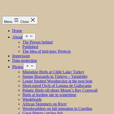
Menu
Close
Home
Open
About
menu
The Person behind
Published
The Idea of bird-lens; Projects
Impressum
Data protection
Open
Photos
menu
Migrating Birds at Cildir Lake/ Turkey
Steppe Buzzards in Türkiye – Variability
Lesser Spotted Woodpecker at the nest hole
Short-eared Owls of Laguna de Gallocanta
Pelagic Birds off-shore Mount´s Bay Cornwall
Birds at feeding site in wintertime
Wiedehopfe
African Skimmers on River
Woodwarblers on fall migration in Carolina
Great Bittern catches fish