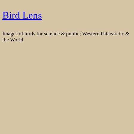
Skip
Bird Lens
to
content
Images of birds for science & public; Western Palaearctic &
the World