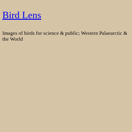
Skip
Bird Lens
to
content
Images of birds for science & public; Western Palaearctic &
the World