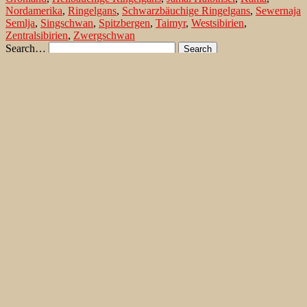
Nordamerika
,
Ringelgans
,
Schwarzbäuchige Ringelgans
,
Sewernaja
Semlja
,
Singschwan
,
Spitzbergen
,
Taimyr
,
Westsibirien
,
Zentralsibirien
,
Zwergschwan
Search…
Recent Comments
Jonas Kleinschmidt
on
Snow Bunting, a migrating passerine
on Flores/ Azores
Ron Plummer
on
Snow Bunting, a migrating passerine on
Flores/ Azores
Jonas Kleinschmidt
on
Amsel – Männchen füttert Nestling mit
Raupen
Ingrid und Gerd Neuman
on
Amsel – Männchen füttert
Nestling mit Raupen
Jonas Kleinschmidt
on
Albino Austernfischer (Haematopus
ostralegus) in Süd-England
Irene
on
Albino Austernfischer (Haematopus ostralegus) in
Süd-England
Jonas Kleinschmidt
on
Vielfältige Lebensräume auf Rhodos
Martin Kompa
on
Vielfältige Lebensräume auf Rhodos
Popular posts