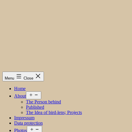
Menu
Close
Home
Open
About
menu
The Person behind
Published
The Idea of bird-lens; Projects
Impressum
Data protection
Open
Photos