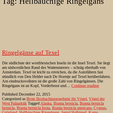
Tag:
Hellbäuchige Ringelgans
Ringelgänse auf Texel
Die südlichste der westfriesischen Inseln ist die Insel Texel. Sie liegt
am südwestlichen Rand des Wattenmeeres – schräg oberhalb von
Amsterdam. Texel ist leicht zu erreichen, da die Autofähren fast
stündlich von Den Helder nach De Horntje auf Texel herüberfahren.
Am eindrucksvollsten ist die große Zahl von Ringelgänsen. Die
Ringelgä
Ringelgans ist an Kopf, Vorderbrust und…
Continue reading
auf
Published
December 22, 2015
Texel
Categorized as
Beste Beobachtungsgebiete für Vögel
,
Vögel der
West Paläarktik
Tagged
Alaska
,
Branta bernicla
,
Branta bernicla
bernicla
,
Branta bernicla hrota
,
Branta bernicla nigricans
,
Cygnus
,
Grönland
,
Hellbäuchige Ringelgans
,
Jamal Halbinsel
,
Kama
,