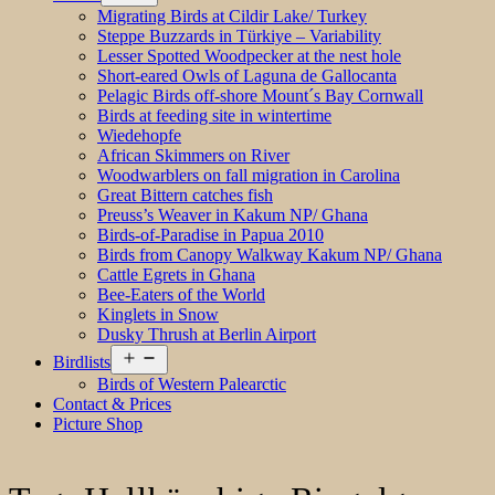
menu
Migrating Birds at Cildir Lake/ Turkey
Steppe Buzzards in Türkiye – Variability
Lesser Spotted Woodpecker at the nest hole
Short-eared Owls of Laguna de Gallocanta
Pelagic Birds off-shore Mount´s Bay Cornwall
Birds at feeding site in wintertime
Wiedehopfe
African Skimmers on River
Woodwarblers on fall migration in Carolina
Great Bittern catches fish
Preuss’s Weaver in Kakum NP/ Ghana
Birds-of-Paradise in Papua 2010
Birds from Canopy Walkway Kakum NP/ Ghana
Cattle Egrets in Ghana
Bee-Eaters of the World
Kinglets in Snow
Dusky Thrush at Berlin Airport
Open
Birdlists
menu
Birds of Western Palearctic
Contact & Prices
Picture Shop