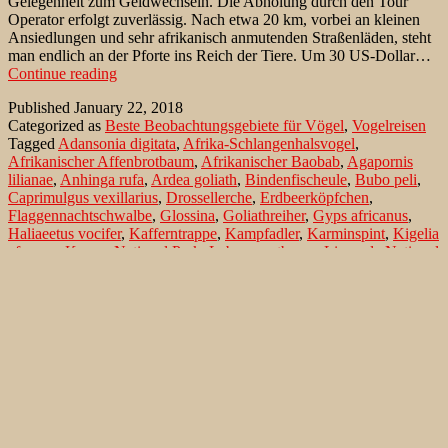
Gelegenheit zum Geldwechseln. Die Abholung durch den Tour
Operator erfolgt zuverlässig. Nach etwa 20 km, vorbei an kleinen
Ansiedlungen und sehr afrikanisch anmutenden Straßenläden, steht
man endlich an der Pforte ins Reich der Tiere. Um 30 US-Dollar…
Tor
Continue reading
zu
Published
January 22, 2018
Afrikas
Categorized as
Beste Beobachtungsgebiete für Vögel
,
Vogelreisen
Tierwelt:
Tagged
Adansonia digitata
,
Afrika-Schlangenhalsvogel
,
South
Afrikanischer Affenbrotbaum
,
Afrikanischer Baobab
,
Agapornis
Luangwa
lilianae
,
Anhinga rufa
,
Ardea goliath
,
Bindenfischeule
,
Bubo peli
,
Nationalpark/
Caprimulgus vexillarius
,
Drossellerche
,
Erdbeerköpfchen
,
Sambia
Flaggennachtschwalbe
,
Glossina
,
Goliathreiher
,
Gyps africanus
,
Haliaeetus vocifer
,
Kafferntrappe
,
Kampfadler
,
Karminspint
,
Kigelia
afneana
,
Kruger National Park
,
Leberwurstbaum
,
Liwonde National
Park
,
Luangwa River
,
Malawi
,
Merops nubicoides
,
Mvuu Lodge
,
Mycteria ibis
,
Neotis denhami
,
Nimmersatt
,
Ohrengeier
,
Pel-
Fischeule
,
Pilanesberg
,
Pinarocorys nigricans
,
Polemaetus
bellicosus
,
Sagittarius serpentarius
,
Schreiseeadler
,
Scotopelia peli
,
Sekretär
,
Shire River
,
Südlicher Rotschnabeltoko
,
Tockus rufirostris
,
Torgos tracheliotos
,
Tsetsefliege
,
Weißrückengeier
Search…
Recent Comments