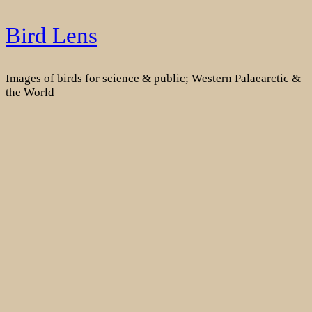
Skip
Bird Lens
to
content
Images of birds for science & public; Western Palaearctic &
the World