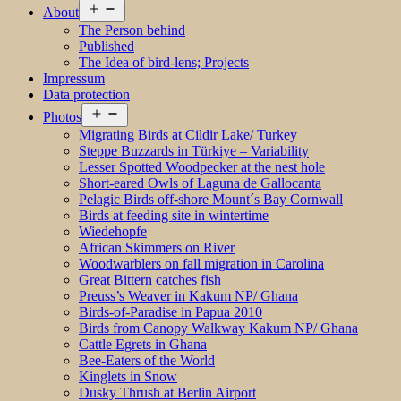
Open
About
menu
The Person behind
Published
The Idea of bird-lens; Projects
Impressum
Data protection
Open
Photos
menu
Migrating Birds at Cildir Lake/ Turkey
Steppe Buzzards in Türkiye – Variability
Lesser Spotted Woodpecker at the nest hole
Short-eared Owls of Laguna de Gallocanta
Pelagic Birds off-shore Mount´s Bay Cornwall
Birds at feeding site in wintertime
Wiedehopfe
African Skimmers on River
Woodwarblers on fall migration in Carolina
Great Bittern catches fish
Preuss’s Weaver in Kakum NP/ Ghana
Birds-of-Paradise in Papua 2010
Birds from Canopy Walkway Kakum NP/ Ghana
Cattle Egrets in Ghana
Bee-Eaters of the World
Kinglets in Snow
Dusky Thrush at Berlin Airport