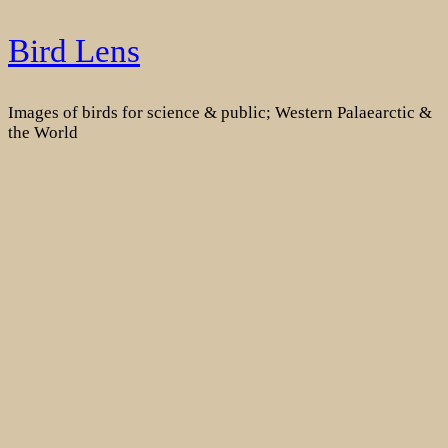
Skip
Bird Lens
to
content
Images of birds for science & public; Western Palaearctic &
the World