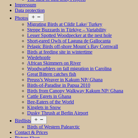
Impressum
Data protection
Open
Photos
menu
Migrating Birds at Cildir Lake/ Turkey
Steppe Buzzards in Türkiye – Variability
Lesser Spotted Woodpecker at the nest hole
Short-eared Owls of Laguna de Gallocanta
Pelagic Birds off-shore Mount´s Bay Cornwall
Birds at feeding site in wintertime
Wiedehopfe
African Skimmers on River
Woodwarblers on fall migration in Carolina
Great Bittern catches fish
Preuss’s Weaver in Kakum NP/ Ghana
Birds-of-Paradise in Papua 2010
Birds from Canopy Walkway Kakum NP/ Ghana
Cattle Egrets in Ghana
Bee-Eaters of the World
Kinglets in Snow
Dusky Thrush at Berlin Airport
Open
Birdlists
menu
Birds of Western Palearctic
Contact & Prices
Picture Shop