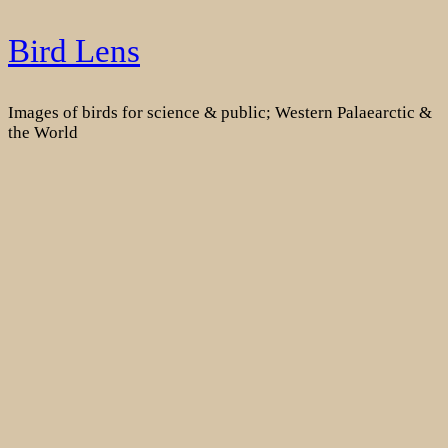
Skip
Bird Lens
to
content
Images of birds for science & public; Western Palaearctic &
the World