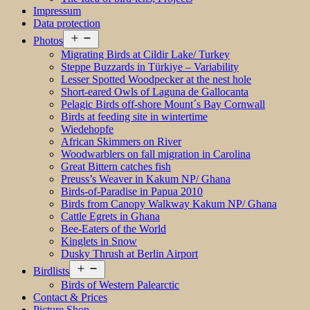
Impressum
Data protection
Open
Photos
menu
Migrating Birds at Cildir Lake/ Turkey
Steppe Buzzards in Türkiye – Variability
Lesser Spotted Woodpecker at the nest hole
Short-eared Owls of Laguna de Gallocanta
Pelagic Birds off-shore Mount´s Bay Cornwall
Birds at feeding site in wintertime
Wiedehopfe
African Skimmers on River
Woodwarblers on fall migration in Carolina
Great Bittern catches fish
Preuss’s Weaver in Kakum NP/ Ghana
Birds-of-Paradise in Papua 2010
Birds from Canopy Walkway Kakum NP/ Ghana
Cattle Egrets in Ghana
Bee-Eaters of the World
Kinglets in Snow
Dusky Thrush at Berlin Airport
Open
Birdlists
menu
Birds of Western Palearctic
Contact & Prices
Picture Shop