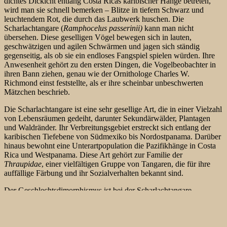
dichtes Dickicht entlang Costa Ricas karibischer Hänge betreten,
wird man sie schnell bemerken – Blitze in tiefem Schwarz und
leuchtendem Rot, die durch das Laubwerk huschen. Die
Scharlachtangare (
Ramphocelus passerinii)
kann man nicht
übersehen. Diese geselligen Vögel bewegen sich in lauten,
geschwätzigen und agilen Schwärmen und jagen sich ständig
gegenseitig, als ob sie ein endloses Fangspiel spielen würden. Ihre
Anwesenheit gehört zu den ersten Dingen, die Vogelbeobachter in
ihren Bann ziehen, genau wie der Ornithologe Charles W.
Richmond einst feststellte, als er ihre scheinbar unbeschwerten
Mätzchen beschrieb.
Die Scharlachtangare ist eine sehr gesellige Art, die in einer Vielzahl
von Lebensräumen gedeiht, darunter Sekundärwälder, Plantagen
und Waldränder. Ihr Verbreitungsgebiet erstreckt sich entlang der
karibischen
Tiefebene von Südmexiko bis Nordostpanama. Darüber
hinaus bewohnt eine Unterartpopulation die Pazifikhänge in Costa
Rica und Westpanama. Diese Art gehört zur Familie der
Thraupidae
, einer vielfältigen Gruppe von Tangaren, die für ihre
auffällige Färbung und ihr Sozialverhalten bekannt sind.
Der Geschlechtsdimorphismus ist bei der Scharlachtangare
ausgeprägt, wobei die Männchen einen dramatischen Kontrast aus
schwarzem Gefieder und scharlachrotem unteren Rücken und
Bürzel aufweisen. Bei den Weibchen gibt es jedoch je nach Unterart
größere Unterschiede. In der karibischen Population der Unterart