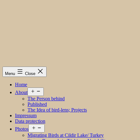
Menu
Close
Home
Open
About
menu
The Person behind
Published
The Idea of bird-lens; Projects
Impressum
Data protection
Open
Photos
menu
Migrating Birds at Cildir Lake/ Turkey