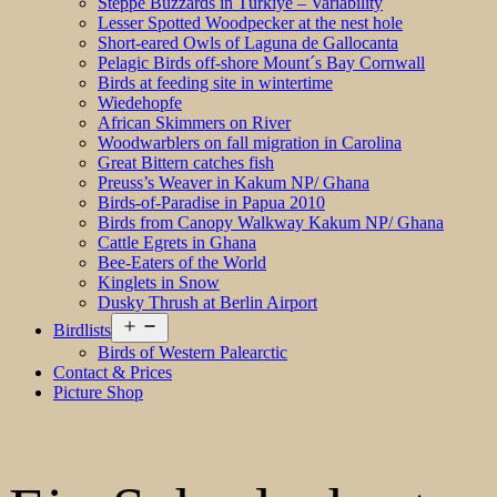
Steppe Buzzards in Türkiye – Variability
Lesser Spotted Woodpecker at the nest hole
Short-eared Owls of Laguna de Gallocanta
Pelagic Birds off-shore Mount´s Bay Cornwall
Birds at feeding site in wintertime
Wiedehopfe
African Skimmers on River
Woodwarblers on fall migration in Carolina
Great Bittern catches fish
Preuss’s Weaver in Kakum NP/ Ghana
Birds-of-Paradise in Papua 2010
Birds from Canopy Walkway Kakum NP/ Ghana
Cattle Egrets in Ghana
Bee-Eaters of the World
Kinglets in Snow
Dusky Thrush at Berlin Airport
Open
Birdlists
menu
Birds of Western Palearctic
Contact & Prices
Picture Shop