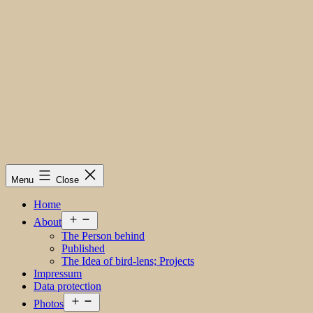
Menu
Close
Home
Open
About
menu
The Person behind
Published
The Idea of bird-lens; Projects
Impressum
Data protection
Open
Photos
menu