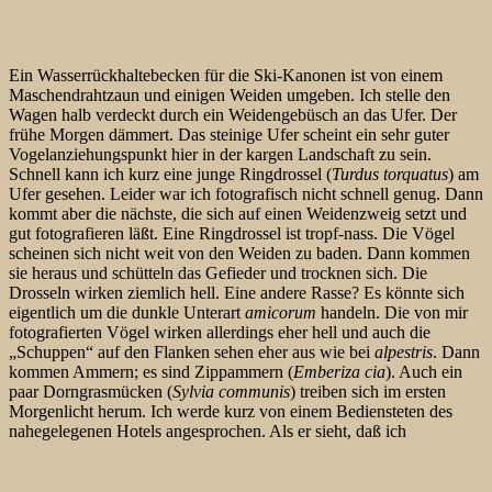
Ein Wasserrückhaltebecken für die Ski-Kanonen ist von einem
Maschendrahtzaun und einigen Weiden umgeben. Ich stelle den
Wagen halb verdeckt durch ein Weidengebüsch an das Ufer. Der
frühe Morgen dämmert. Das steinige Ufer scheint ein sehr guter
Vogelanziehungspunkt hier in der kargen Landschaft zu sein.
Schnell kann ich kurz eine junge Ringdrossel (
Turdus torquatus
) am
Ufer gesehen. Leider war ich fotografisch nicht schnell genug. Dann
kommt aber die nächste, die sich auf einen Weidenzweig setzt und
gut fotografieren läßt. Eine Ringdrossel ist tropf-nass. Die Vögel
scheinen sich nicht weit von den Weiden zu baden. Dann kommen
sie heraus und schütteln das Gefieder und trocknen sich. Die
Drosseln wirken ziemlich hell. Eine andere Rasse? Es könnte sich
eigentlich um die dunkle Unterart
amicorum
handeln. Die von mir
fotografierten Vögel wirken allerdings eher hell und auch die
„Schuppen“ auf den Flanken sehen eher aus wie bei
alpestris
. Dann
kommen Ammern; es sind Zippammern (
Emberiza cia
). Auch ein
paar Dorngrasmücken (
Sylvia communis
) treiben sich im ersten
Morgenlicht herum. Ich werde kurz von einem Bediensteten des
nahegelegenen Hotels angesprochen. Als er sieht, daß ich
fotografiere, entschuldigt er sich und verschwindet.
Ich fahre dann mal den Berg herauf bis zur Schranke, die die oberen