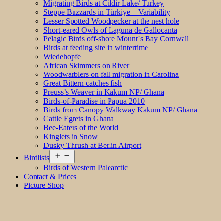
Migrating Birds at Cildir Lake/ Turkey
Steppe Buzzards in Türkiye – Variability
Lesser Spotted Woodpecker at the nest hole
Short-eared Owls of Laguna de Gallocanta
Pelagic Birds off-shore Mount´s Bay Cornwall
Birds at feeding site in wintertime
Wiedehopfe
African Skimmers on River
Woodwarblers on fall migration in Carolina
Great Bittern catches fish
Preuss’s Weaver in Kakum NP/ Ghana
Birds-of-Paradise in Papua 2010
Birds from Canopy Walkway Kakum NP/ Ghana
Cattle Egrets in Ghana
Bee-Eaters of the World
Kinglets in Snow
Dusky Thrush at Berlin Airport
Open
Birdlists
menu
Birds of Western Palearctic
Contact & Prices
Picture Shop