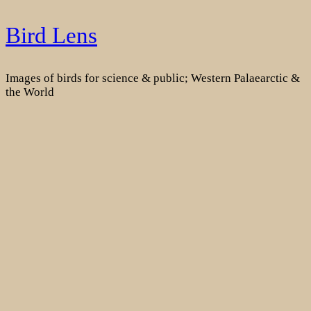
Skip
Bird Lens
to
content
Images of birds for science & public; Western Palaearctic &
the World