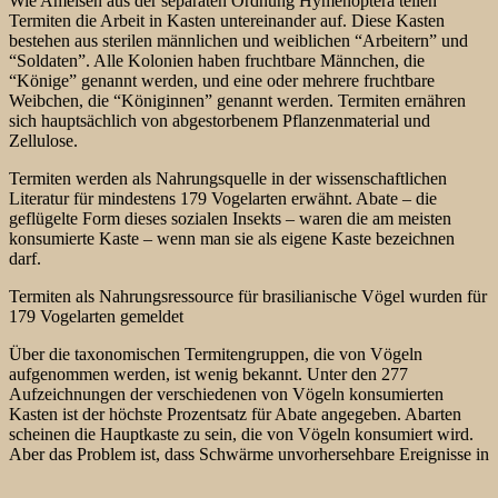
Wie Ameisen aus der separaten Ordnung Hymenoptera teilen
Termiten die Arbeit in Kasten untereinander auf. Diese Kasten
bestehen aus sterilen männlichen und weiblichen “Arbeitern” und
“Soldaten”. Alle Kolonien haben fruchtbare Männchen, die
“Könige” genannt werden, und eine oder mehrere fruchtbare
Weibchen, die “Königinnen” genannt werden. Termiten ernähren
sich hauptsächlich von abgestorbenem Pflanzenmaterial und
Zellulose.
Termiten werden als Nahrungsquelle in der wissenschaftlichen
Literatur für mindestens 179 Vogelarten erwähnt. Abate – die
geflügelte Form dieses sozialen Insekts – waren die am meisten
konsumierte Kaste – wenn man sie als eigene Kaste bezeichnen
darf.
Termiten als Nahrungsressource für brasilianische Vögel wurden für
179 Vogelarten gemeldet
Über die taxonomischen Termitengruppen, die von Vögeln
aufgenommen werden, ist wenig bekannt. Unter den 277
Aufzeichnungen der verschiedenen von Vögeln konsumierten
Kasten ist der höchste Prozentsatz für Abate angegeben. Abarten
scheinen die Hauptkaste zu sein, die von Vögeln konsumiert wird.
Aber das Problem ist, dass Schwärme unvorhersehbare Ereignisse in
Raum und Zeit sind, so dass geflügelte Termiten eine Ressource
darstellen, die opportunistisch genutzt werden sollte.