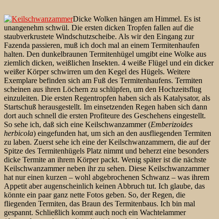
Dicke Wolken hängen am Himmel. Es ist
unangenehm schwül. Die ersten dicken Tropfen fallen auf die
staubverkrustete Windschutzscheibe. Als wir den Eingang zur
Fazenda passieren, muß ich doch mal an einem Termitenhaufen
halten. Den dunkelbraunen Termitenhügel umgibt eine Wolke aus
ziemlich dicken, weißlichen Insekten. 4 weiße Flügel und ein dicker
weißer Körper schwirren um den Kegel des Hügels. Weitere
Exemplare befinden sich am Fuß des Termitenhaufens. Termiten
scheinen aus ihren Löchern zu schlüpfen, um den Hochzeitsflug
einzuleiten. Die ersten Regentropfen haben sich als Katalysator, als
Startschuß herausgestellt. Im einsetzenden Regen haben sich dann
dort auch schnell die ersten Profiteure des Geschehens eingestellt.
So sehe ich, daß sich eine Keilschwanzammer (
Emberizoides
herbicola
) eingefunden hat, um sich an den ausfliegenden Termiten
zu laben. Zuerst sehe ich eine der Keilschwanzammern, die auf der
Spitze des Termitenhügels Platz nimmt und beherzt eine besonders
dicke Termite an ihrem Körper packt. Wenig später ist die nächste
Keilschwanzammer neben ihr zu sehen. Diese Keilschwanzammer
hat nur einen kurzen – wohl abgebrochenen Schwanz – was ihrem
Appetit aber augenscheinlich keinen Abbruch tut. Ich glaube, das
könnte ein paar ganz nette Fotos geben. So, der Regen, die
fliegenden Termiten, das Braun des Termitenbaus. Ich bin mal
gespannt. Schließlich kommt auch noch ein Wachtelammer