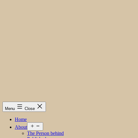
Menu
Close
Home
Open
About
menu
The Person behind