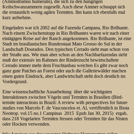
(Ammodramus humeralis), die sich zu den hungrigen
Keilschwanzammern zugesellt. Auch diese Ammer schnappt sich
die erstaunlich wenig agilen Termiten. Ihn kann ich ebenfalls mal
kurz aufnehme.
Eingeladen war ich 2002 auf die Fazenda Campana, Rio Brilhante.
Nach einem Zwischenstopp in Rio Brilhantes waren wir nach einer
eintägigen Reise auf der Ranch angekommen. Rio Brilhante, ist eine
Stadt im brasilianischen Bundesstaat Mato Grosso do Sul in der
Landschaft Dourados. Den typischen Cerrado sieht man schon von
der Straße aus. Wie man aber schon an den Nachbarfazendas sieht
muß der extensiv im Rahmen der Rinderzucht bewirtschaftete
Cerrado immer mehr dem Fruchtanbau weichen Es gibt zwar noch
ganz gute Patches an Forest oder auch die Galleriewälder machen
einen guten Eindruck, aber Landwirtschaft steht doch deutlich im
Vordergrund.
Eine wissenschaftliche Ausarbeitung über die wichtigsten
Interaktionen zwischen Vögeln und Termiten in Brasilien (Bird-
termite interactions in Brazil: A review with perspectives for future
studies von Marcelo F. de Vasconcelos et. Al, veröffentlich in Biota
Neotrop. vol.15 no.1 Campinas 2015 Epub Jan 30, 2015) ergab,
dass 218 Vogelarten Termiten fressen oder Termiten für das Nisten
oder Hocken verwenden.