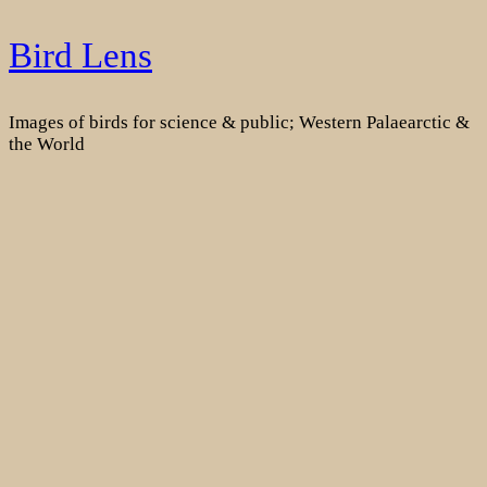
Skip
Bird Lens
to
content
Images of birds for science & public; Western Palaearctic &
the World