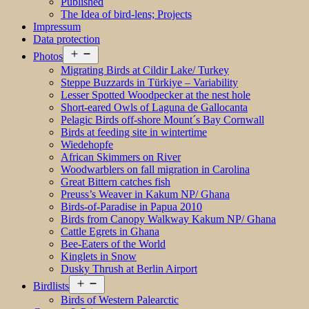
Published
The Idea of bird-lens; Projects
Impressum
Data protection
Open
Photos
menu
Migrating Birds at Cildir Lake/ Turkey
Steppe Buzzards in Türkiye – Variability
Lesser Spotted Woodpecker at the nest hole
Short-eared Owls of Laguna de Gallocanta
Pelagic Birds off-shore Mount´s Bay Cornwall
Birds at feeding site in wintertime
Wiedehopfe
African Skimmers on River
Woodwarblers on fall migration in Carolina
Great Bittern catches fish
Preuss’s Weaver in Kakum NP/ Ghana
Birds-of-Paradise in Papua 2010
Birds from Canopy Walkway Kakum NP/ Ghana
Cattle Egrets in Ghana
Bee-Eaters of the World
Kinglets in Snow
Dusky Thrush at Berlin Airport
Open
Birdlists
menu
Birds of Western Palearctic