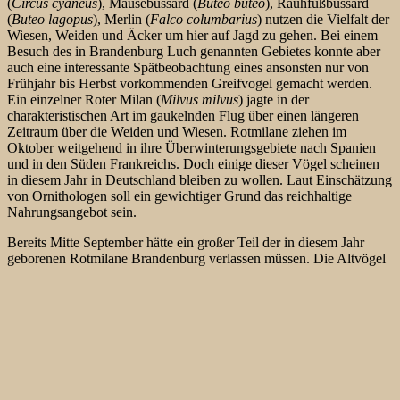
(
Circus cyaneus
), Mäusebussard (
Buteo buteo
), Rauhfußbussard
(
Buteo lagopus
), Merlin (
Falco columbarius
) nutzen die Vielfalt der
Wiesen, Weiden und Äcker um hier auf Jagd zu gehen. Bei einem
Besuch des in Brandenburg Luch genannten Gebietes konnte aber
auch eine interessante Spätbeobachtung eines ansonsten nur von
Frühjahr bis Herbst vorkommenden Greifvogel gemacht werden.
Ein einzelner Roter Milan (
Milvus milvus
) jagte
in der
charakteristischen Art im gaukelnden Flug über einen längeren
Zeitraum über die Weiden und Wiesen. Rotmilane ziehen im
Oktober weitgehend in ihre Überwinterungsgebiete nach Spanien
und in den Süden Frankreichs. Doch einige dieser Vögel scheinen
in diesem Jahr in Deutschland bleiben zu wollen. Laut Einschätzung
von Ornithologen soll ein gewichtiger Grund das reichhaltige
Nahrungsangebot sein.
Bereits Mitte September hätte ein großer Teil der in diesem Jahr
geborenen Rotmilane Brandenburg verlassen müssen. Die Altvögel
verschwinden normalerweise etwas später aus ihren Brutrevieren.
Nach übereinstimmenden Berichten sind in diesem Jahr aber auch in
anderen Gebieten mehrere Milane im Sommerquartier verblieben.
Es wird vermutet, daß die vielen Mäuse der Grund für den längeren
Verbleib sind. Die Nager bieten dem Rotmilan ausreichend
Nahrung, so dass für manche Tiere wohl (noch) keine
Notwendigkeit besteht, ihrem angeborenen Zugtrieb zu folgen. Die
Vermutung, daß die milde Witterung die Ursache ist, scheint nicht