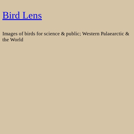
Skip
Bird Lens
to
content
Images of birds for science & public; Western Palaearctic &
the World