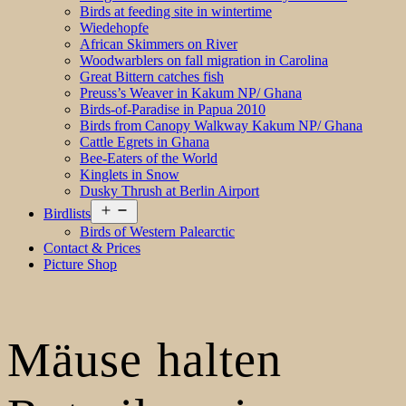
Birds at feeding site in wintertime
Wiedehopfe
African Skimmers on River
Woodwarblers on fall migration in Carolina
Great Bittern catches fish
Preuss’s Weaver in Kakum NP/ Ghana
Birds-of-Paradise in Papua 2010
Birds from Canopy Walkway Kakum NP/ Ghana
Cattle Egrets in Ghana
Bee-Eaters of the World
Kinglets in Snow
Dusky Thrush at Berlin Airport
Open
Birdlists
menu
Birds of Western Palearctic
Contact & Prices
Picture Shop
Mäuse halten