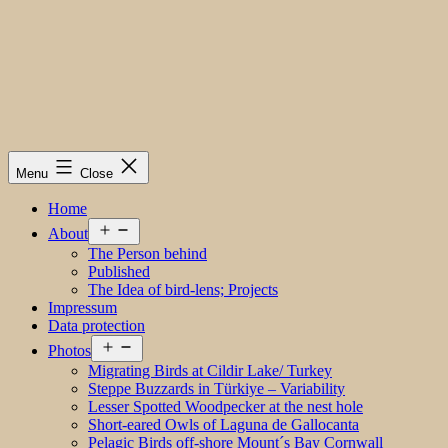
Menu
Close
Home
Open
About
menu
The Person behind
Published
The Idea of bird-lens; Projects
Impressum
Data protection
Open
Photos
menu
Migrating Birds at Cildir Lake/ Turkey
Steppe Buzzards in Türkiye – Variability
Lesser Spotted Woodpecker at the nest hole
Short-eared Owls of Laguna de Gallocanta
Pelagic Birds off-shore Mount´s Bay Cornwall