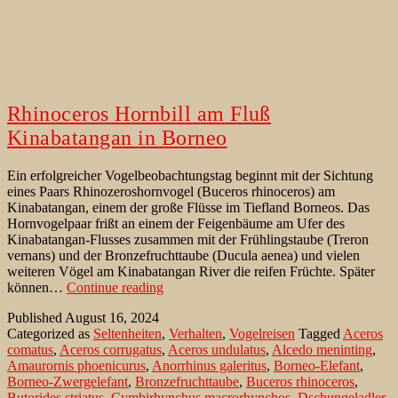
Rhinoceros Hornbill am Fluß
Kinabatangan in Borneo
Ein erfolgreicher Vogelbeobachtungstag beginnt mit der Sichtung
eines Paars Rhinozeroshornvogel (Buceros rhinoceros) am
Kinabatangan, einem der große Flüsse im Tiefland Borneos. Das
Hornvogelpaar frißt an einem der Feigenbäume am Ufer des
Kinabatangan-Flusses zusammen mit der Frühlingstaube (Treron
vernans) und der Bronzefruchttaube (Ducula aenea) und vielen
weiteren Vögel am Kinabatangan River die reifen Früchte. Später
Rhinoceros
können…
Continue reading
Hornbill
Published
August 16, 2024
am
Categorized as
Seltenheiten
,
Verhalten
,
Vogelreisen
Tagged
Aceros
Fluß
comatus
,
Aceros corrugatus
,
Aceros undulatus
,
Alcedo meninting
,
Kinabatangan
Amaurornis phoenicurus
,
Anorrhinus galeritus
,
Borneo-Elefant
,
in
Borneo-Zwergelefant
,
Bronzefruchttaube
,
Buceros rhinoceros
,
Borneo
Butorides striatus
,
Cymbirhynchus macrorhynchos
,
Dschungeladler
,