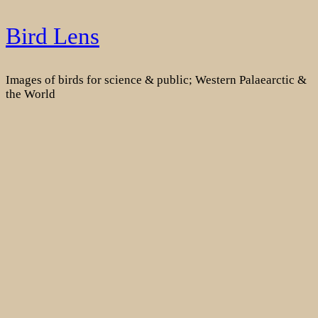
Skip
Bird Lens
to
content
Images of birds for science & public; Western Palaearctic &
the World