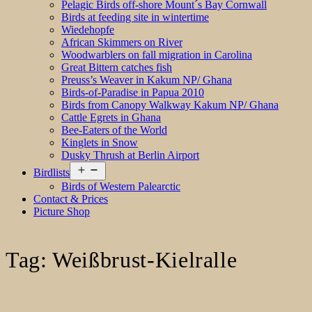
Pelagic Birds off-shore Mount´s Bay Cornwall
Birds at feeding site in wintertime
Wiedehopfe
African Skimmers on River
Woodwarblers on fall migration in Carolina
Great Bittern catches fish
Preuss’s Weaver in Kakum NP/ Ghana
Birds-of-Paradise in Papua 2010
Birds from Canopy Walkway Kakum NP/ Ghana
Cattle Egrets in Ghana
Bee-Eaters of the World
Kinglets in Snow
Dusky Thrush at Berlin Airport
Open
Birdlists
menu
Birds of Western Palearctic
Contact & Prices
Picture Shop
Tag:
Weißbrust-Kielralle