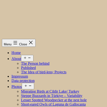
Menu
Close
Home
Open
About
menu
The Person behind
Published
The Idea of bird-lens; Projects
Impressum
Data protection
Open
Photos
menu
Migrating Birds at Cildir Lake/ Turkey
Steppe Buzzards in Türkiye – Variability
Lesser Spotted Woodpecker at the nest hole
Short-eared Owls of Laguna de Gallocanta