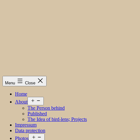
Menu
Close
Home
Open
About
menu
The Person behind
Published
The Idea of bird-lens; Projects
Impressum
Data protection
Open
Photos