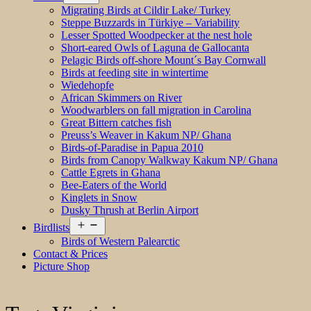
menu
Migrating Birds at Cildir Lake/ Turkey
Steppe Buzzards in Türkiye – Variability
Lesser Spotted Woodpecker at the nest hole
Short-eared Owls of Laguna de Gallocanta
Pelagic Birds off-shore Mount´s Bay Cornwall
Birds at feeding site in wintertime
Wiedehopfe
African Skimmers on River
Woodwarblers on fall migration in Carolina
Great Bittern catches fish
Preuss’s Weaver in Kakum NP/ Ghana
Birds-of-Paradise in Papua 2010
Birds from Canopy Walkway Kakum NP/ Ghana
Cattle Egrets in Ghana
Bee-Eaters of the World
Kinglets in Snow
Dusky Thrush at Berlin Airport
Open
Birdlists
menu
Birds of Western Palearctic
Contact & Prices
Picture Shop