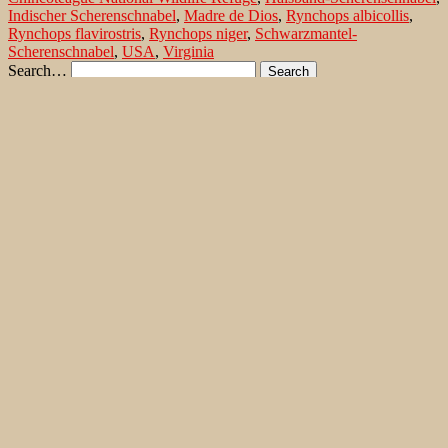
Indischer Scherenschnabel
,
Madre de Dios
,
Rynchops albicollis
,
Rynchops flavirostris
,
Rynchops niger
,
Schwarzmantel-
Scherenschnabel
,
USA
,
Virginia
Search…
Recent Comments
Jonas Kleinschmidt
on
Snow Bunting, a migrating passerine
on Flores/ Azores
Ron Plummer
on
Snow Bunting, a migrating passerine on
Flores/ Azores
Jonas Kleinschmidt
on
Amsel – Männchen füttert Nestling mit
Raupen
Ingrid und Gerd Neuman
on
Amsel – Männchen füttert
Nestling mit Raupen
Jonas Kleinschmidt
on
Albino Austernfischer (Haematopus
ostralegus) in Süd-England
Irene
on
Albino Austernfischer (Haematopus ostralegus) in
Süd-England
Jonas Kleinschmidt
on
Vielfältige Lebensräume auf Rhodos
Martin Kompa
on
Vielfältige Lebensräume auf Rhodos
Popular posts