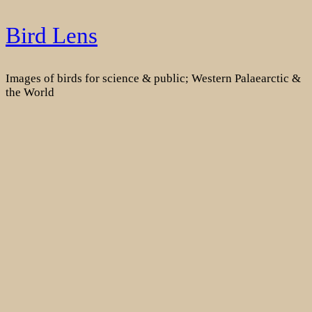
Skip
Bird Lens
to
content
Images of birds for science & public; Western Palaearctic &
the World