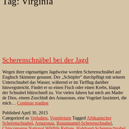
Tag:
Virginia
Scherenschnäbel bei der Jagd
Wegen ihrer eigenartigen Jagdweise werden Scherenschnäbel auf
Englisch Skimmer genannt. Der „Schöpfer” durchpflügt mit seinem
Unterschnabel das Wasser, während er im Tiefflug darüber
hinwegstreicht. Findet er so einen Fisch oder einen Krebs, klappt
der Schnabel blitzschnell zu. Vor vielen Jahren hat mich am Madre
de Dios, einem Zuschluß des Amazonas, eine Vogelart fasziniert, die
Scherenschnäbel
mich…
Continue reading
bei
Published
April 30, 2015
der
Categorized as
Verhalten
,
Vogelreisen
Tagged
Afrikanischer
Jagd
Scherenschnabel
,
Amazonas
,
Braunmantel-Scherenschnabel
,
Chincoteague National Wildlife Refuge
,
Halsband-Scherenschnabel
,