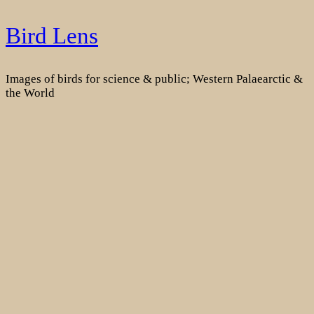
Skip
Bird Lens
to
content
Images of birds for science & public; Western Palaearctic &
the World