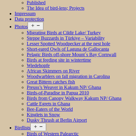
Published
The Idea of bird-lens; Projects
Impressum
Data protection
Open
Photos
menu
Migrating Birds at Cildir Lake/ Turkey
Steppe Buzzards in Türkiye – Variability
Lesser Spotted Woodpecker at the nest hole
Short-eared Owls of Laguna de Gallocanta
Pelagic Birds off-shore Mount´s Bay Cornwall
Birds at feeding site in wintertime
Wiedehopfe
African Skimmers on River
Woodwarblers on fall migration in Carolina
Great Bittern catches fish
Preuss’s Weaver in Kakum NP/ Ghana
Birds-of-Paradise in Papua 2010
Birds from Canopy Walkway Kakum NP/ Ghana
Cattle Egrets in Ghana
Bee-Eaters of the World
Kinglets in Snow
Dusky Thrush at Berlin Airport
Open
Birdlists
menu
Birds of Western Palearctic