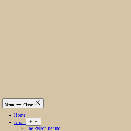
Menu
Close
Home
Open
About
menu
The Person behind