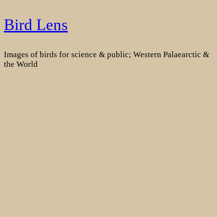
Skip
Bird Lens
to
content
Images of birds for science & public; Western Palaearctic &
the World