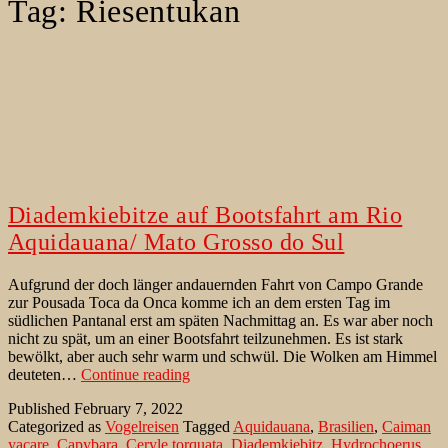
Tag:
Riesentukan
Diademkiebitze auf Bootsfahrt am Rio
Aquidauana/ Mato Grosso do Sul
Aufgrund der doch länger andauernden Fahrt von Campo Grande
zur Pousada Toca da Onca komme ich an dem ersten Tag im
südlichen Pantanal erst am späten Nachmittag an. Es war aber noch
nicht zu spät, um an einer Bootsfahrt teilzunehmen. Es ist stark
bewölkt, aber auch sehr warm und schwül. Die Wolken am Himmel
Diademkiebitze
deuteten…
Continue reading
auf
Published
February 7, 2022
Bootsfahrt
Categorized as
Vogelreisen
Tagged
Aquidauana
,
Brasilien
,
Caiman
am
yacare
,
Capybara
,
Ceryle torquata
,
Diademkiebitz
,
Hydrochoerus
Rio