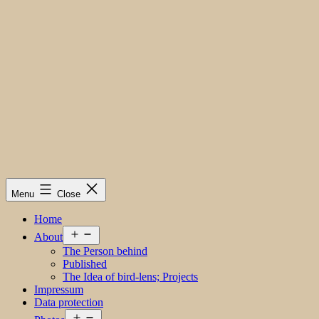
Menu
Close
Home
Open
About
menu
The Person behind
Published
The Idea of bird-lens; Projects
Impressum
Data protection
Open