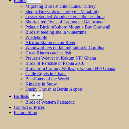
Photos
menu
Migrating Birds at Cildir Lake/ Turkey
Steppe Buzzards in Türkiye – Variability
Lesser Spotted Woodpecker at the nest hole
Short-eared Owls of Laguna de Gallocanta
Pelagic Birds off-shore Mount´s Bay Cornwall
Birds at feeding site in wintertime
Wiedehopfe
African Skimmers on River
Woodwarblers on fall migration in Carolina
Great Bittern catches fish
Preuss’s Weaver in Kakum NP/ Ghana
Birds-of-Paradise in Papua 2010
Birds from Canopy Walkway Kakum NP/ Ghana
Cattle Egrets in Ghana
Bee-Eaters of the World
Kinglets in Snow
Dusky Thrush at Berlin Airport
Open
Birdlists
menu
Birds of Western Palearctic
Contact & Prices
Picture Shop