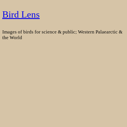
Skip
Bird Lens
to
content
Images of birds for science & public; Western Palaearctic &
the World