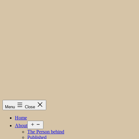
Menu
Close
Home
Open
About
menu
The Person behind
Published