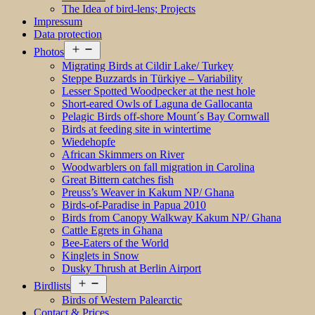
The Idea of bird-lens; Projects
Impressum
Data protection
Open
Photos
menu
Migrating Birds at Cildir Lake/ Turkey
Steppe Buzzards in Türkiye – Variability
Lesser Spotted Woodpecker at the nest hole
Short-eared Owls of Laguna de Gallocanta
Pelagic Birds off-shore Mount´s Bay Cornwall
Birds at feeding site in wintertime
Wiedehopfe
African Skimmers on River
Woodwarblers on fall migration in Carolina
Great Bittern catches fish
Preuss’s Weaver in Kakum NP/ Ghana
Birds-of-Paradise in Papua 2010
Birds from Canopy Walkway Kakum NP/ Ghana
Cattle Egrets in Ghana
Bee-Eaters of the World
Kinglets in Snow
Dusky Thrush at Berlin Airport
Open
Birdlists
menu
Birds of Western Palearctic
Contact & Prices