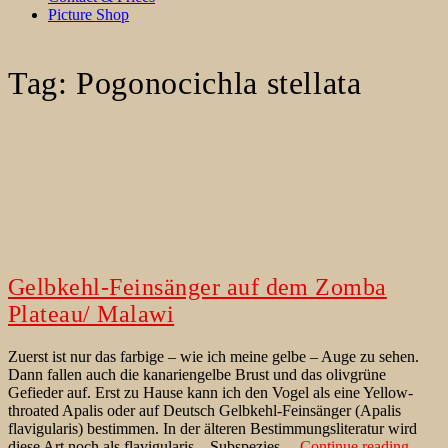
Picture Shop
Tag:
Pogonocichla stellata
Gelbkehl-Feinsänger auf dem Zomba
Plateau/ Malawi
Zuerst ist nur das farbige – wie ich meine gelbe – Auge zu sehen.
Dann fallen auch die kanariengelbe Brust und das olivgrüne
Gefieder auf. Erst zu Hause kann ich den Vogel als eine Yellow-
throated Apalis oder auf Deutsch Gelbkehl-Feinsänger (Apalis
flavigularis) bestimmen. In der älteren Bestimmungsliteratur wird
Gelbk
diese Art noch als flavigularis – Subspezies…
Continue reading