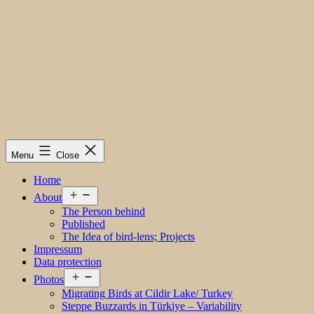
Menu
Close
Home
Open
About
menu
The Person behind
Published
The Idea of bird-lens; Projects
Impressum
Data protection
Open
Photos
menu
Migrating Birds at Cildir Lake/ Turkey
Steppe Buzzards in Türkiye – Variability