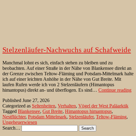
Stelzenläufer-Nachwuchs auf Schafweide
Manchmal lohnt es sich, einfach stehen zu bleiben und zu
beobachten. Auf einer Straße in der Nähe von Blankensee direkt an
der Grenze zwischen Teltow-Fläming und Potsdam-Mittelmark halte
ich auf einer leichten Anhöhe in der Nähe von Gut Breite. Mit
laufen Rufen werde ich von 2 Stelzenläufern (Himantopus
St
himantopus) direkt an- und überflogen. Es sind…
Continue reading
N
Published
June 27, 2026
au
Categorized as
Seltenheiten
,
Verhalten
,
Vögel der West Paläarktik
Sc
Tagged
Blankensee
,
Gut Breite
,
Himantopus himantopus
,
Nestflüchter
,
Potsdam Mittelmark
,
Stelzenläufer
,
Teltow-Fläming
,
Ungeheuerwiesen
Search…