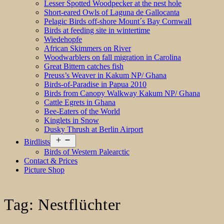
Lesser Spotted Woodpecker at the nest hole
Short-eared Owls of Laguna de Gallocanta
Pelagic Birds off-shore Mount´s Bay Cornwall
Birds at feeding site in wintertime
Wiedehopfe
African Skimmers on River
Woodwarblers on fall migration in Carolina
Great Bittern catches fish
Preuss’s Weaver in Kakum NP/ Ghana
Birds-of-Paradise in Papua 2010
Birds from Canopy Walkway Kakum NP/ Ghana
Cattle Egrets in Ghana
Bee-Eaters of the World
Kinglets in Snow
Dusky Thrush at Berlin Airport
Open
Birdlists
menu
Birds of Western Palearctic
Contact & Prices
Picture Shop
Tag:
Nestflüchter