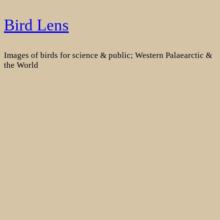
Skip
Bird Lens
to
content
Images of birds for science & public; Western Palaearctic &
the World