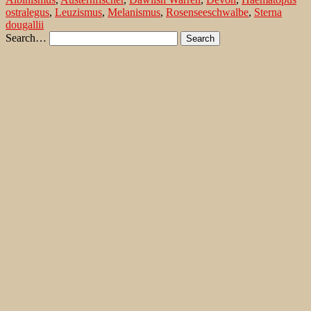
in
ostralegus
,
Leuzismus
,
Melanismus
,
Rosenseeschwalbe
,
Sterna
Süd-
dougallii
England
Search…
Recent Comments
Jonas Kleinschmidt
on
Snow Bunting, a migrating passerine
on Flores/ Azores
Ron Plummer
on
Snow Bunting, a migrating passerine on
Flores/ Azores
Jonas Kleinschmidt
on
Amsel – Männchen füttert Nestling mit
Raupen
Ingrid und Gerd Neuman
on
Amsel – Männchen füttert
Nestling mit Raupen
Jonas Kleinschmidt
on
Albino Austernfischer (Haematopus
ostralegus) in Süd-England
Irene
on
Albino Austernfischer (Haematopus ostralegus) in
Süd-England
Jonas Kleinschmidt
on
Vielfältige Lebensräume auf Rhodos
Martin Kompa
on
Vielfältige Lebensräume auf Rhodos
Popular posts