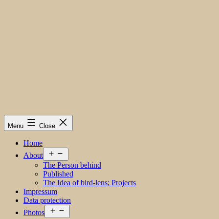
Menu
Close
Home
Open
About
menu
The Person behind
Published
The Idea of bird-lens; Projects
Impressum
Data protection
Open
Photos
menu