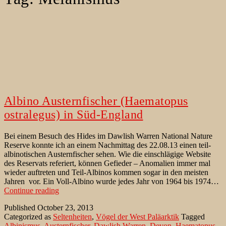
Albino Austernfischer (Haematopus
ostralegus) in Süd-England
Bei einem Besuch des Hides im Dawlish Warren National Nature
Reserve konnte ich an einem Nachmittag des 22.08.13 einen teil-
albinotischen Austernfischer sehen. Wie die einschlägige Website
des Reservats referiert, können Gefieder – Anomalien immer mal
wieder auftreten und Teil-Albinos kommen sogar in den meisten
Jahren vor. Ein Voll-Albino wurde jedes Jahr von 1964 bis 1974…
Albino
Continue reading
Austernfischer
Published
October 23, 2013
(Haematopus
Categorized as
Seltenheiten
,
Vögel der West Paläarktik
Tagged
ostralegus)
Albinismus
,
Austernfischer
,
Dawlish Warren
,
Devon
,
Haematopus