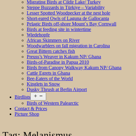
Migrating Birds at Cildir Lake/ Turkey
Steppe Buzzards in Türkiye – Variability
Lesser Spotted Woodpecker at the nest hole
Short-eared Owls of Laguna de Gallocanta
Pelagic Birds off-shore Mount´s Bay Cornwall
Birds at feeding site in wintertime
Wiedehopfe
African Skimmers on River
Woodwarblers on fall migration in Carolina
Great Bittern catches fish
Preuss’s Weaver in Kakum NP/ Ghana
Birds-of-Paradise in Papua 2010
Birds from Canopy Walkway Kakum NP/ Ghana
Cattle Egrets in Ghana
Bee-Eaters of the World
Kinglets in Snow
Dusky Thrush at Berlin Airport
Open
Birdlists
menu
Birds of Western Palearctic
Contact & Prices
Picture Shop
Tag:
Melanismus