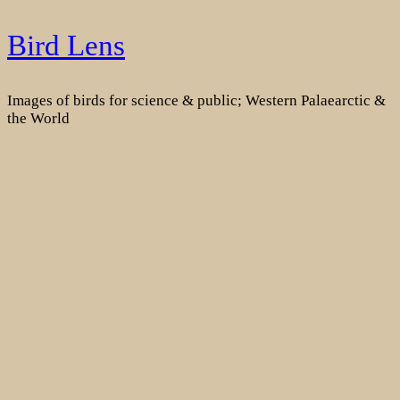
Skip
Bird Lens
to
content
Images of birds for science & public; Western Palaearctic &
the World