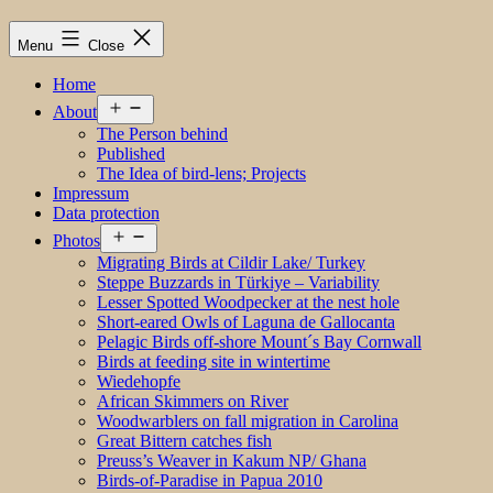
Menu
Close
Home
Open
About
menu
The Person behind
Published
The Idea of bird-lens; Projects
Impressum
Data protection
Open
Photos
menu
Migrating Birds at Cildir Lake/ Turkey
Steppe Buzzards in Türkiye – Variability
Lesser Spotted Woodpecker at the nest hole
Short-eared Owls of Laguna de Gallocanta
Pelagic Birds off-shore Mount´s Bay Cornwall
Birds at feeding site in wintertime
Wiedehopfe
African Skimmers on River
Woodwarblers on fall migration in Carolina
Great Bittern catches fish
Preuss’s Weaver in Kakum NP/ Ghana
Birds-of-Paradise in Papua 2010