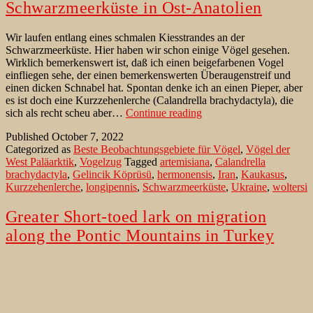
Schwarzmeerküste in Ost-Anatolien
Wir laufen entlang eines schmalen Kiesstrandes an der
Schwarzmeerküste. Hier haben wir schon einige Vögel gesehen.
Wirklich bemerkenswert ist, daß ich einen beigefarbenen Vogel
einfliegen sehe, der einen bemerkenswerten Überaugenstreif und
einen dicken Schnabel hat. Spontan denke ich an einen Pieper, aber
es ist doch eine Kurzzehenlerche (Calandrella brachydactyla), die
Kurzzehenlerche
sich als recht scheu aber…
Continue reading
auf
Published
October 7, 2022
dem
Categorized as
Beste Beobachtungsgebiete für Vögel
,
Vögel der
Zug
West Paläarktik
,
Vogelzug
Tagged
artemisiana
,
Calandrella
entlang
brachydactyla
,
Gelincik Köprüsü
,
hermonensis
,
Iran
,
Kaukasus
,
der
Kurzzehenlerche
,
longipennis
,
Schwarzmeerküste
,
Ukraine
,
woltersi
Schwarzmeerküste
in
Ost-
Greater Short-toed lark on migration
Anatolien
along the Pontic Mountains in Turkey
We walk along a narrow pebble beach on the Black Sea coast. What
is really remarkable is that I see a fawn colored bird flying in that
has a remarkable eye stripe and a thick beak. Spontaneously I think
of a Pipit (Anthus sp.), but it is a Greater Short-toed Lark