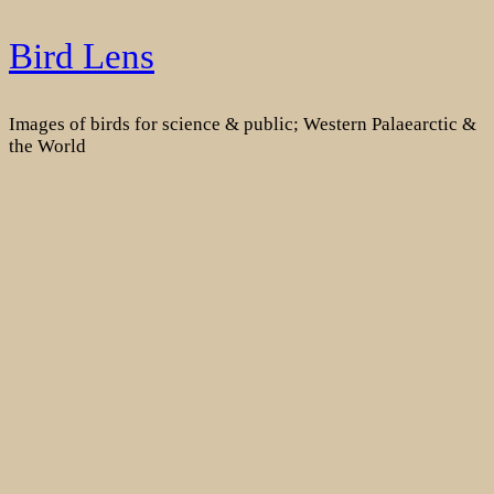
Skip
Bird Lens
to
content
Images of birds for science & public; Western Palaearctic &
the World