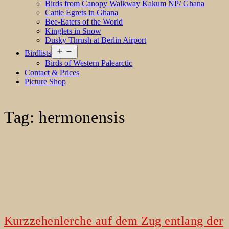
Birds from Canopy Walkway Kakum NP/ Ghana
Cattle Egrets in Ghana
Bee-Eaters of the World
Kinglets in Snow
Dusky Thrush at Berlin Airport
Open
Birdlists
menu
Birds of Western Palearctic
Contact & Prices
Picture Shop
Tag:
hermonensis
Kurzzehenlerche auf dem Zug entlang der