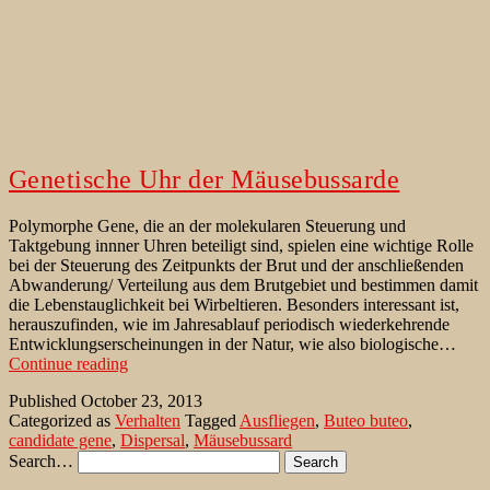
Genetische Uhr der Mäusebussarde
Polymorphe Gene, die an der molekularen Steuerung und
Taktgebung innner Uhren beteiligt sind, spielen eine wichtige Rolle
bei der Steuerung des Zeitpunkts der Brut und der anschließenden
Abwanderung/ Verteilung aus dem Brutgebiet und bestimmen damit
die Lebenstauglichkeit bei Wirbeltieren. Besonders interessant ist,
herauszufinden, wie im Jahresablauf periodisch wiederkehrende
Entwicklungserscheinungen in der Natur, wie also biologische…
Genetische
Continue reading
Uhr
Published
October 23, 2013
der
Categorized as
Verhalten
Tagged
Ausfliegen
,
Buteo buteo
,
Mäusebussarde
candidate gene
,
Dispersal
,
Mäusebussard
Search…