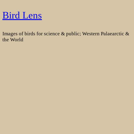
Skip
Bird Lens
to
content
Images of birds for science & public; Western Palaearctic &
the World