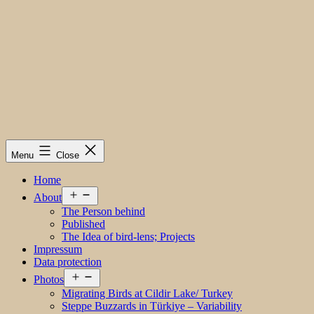
Menu
Close
Home
Open
About
menu
The Person behind
Published
The Idea of bird-lens; Projects
Impressum
Data protection
Open
Photos
menu
Migrating Birds at Cildir Lake/ Turkey
Steppe Buzzards in Türkiye – Variability