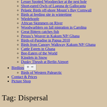
Lesser Spotted Woodpecker at the nest hole
Short-eared Owls of Laguna de Gallocanta
Pelagic Birds off-shore Mount´s Bay Cornwall
Birds at feeding site in wintertime
Wiedehopfe
African Skimmers on River
Woodwarblers on fall migration in Carolina
Great Bittern catches fish
Preuss’s Weaver in Kakum NP/ Ghana
Birds-of-Paradise in Papua 2010
Birds from Canopy Walkway Kakum NP/ Ghana
Cattle Egrets in Ghana
Bee-Eaters of the World
Kinglets in Snow
Dusky Thrush at Berlin Airport
Open
Birdlists
menu
Birds of Western Palearctic
Contact & Prices
Picture Shop
Tag:
Dispersal