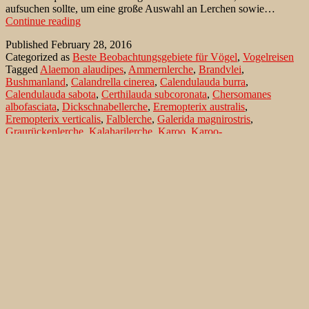
aufsuchen sollte, um eine große Auswahl an Lerchen sowie…
Lerchenparadiese
Continue reading
in
Published
February 28, 2016
den
Categorized as
Beste Beobachtungsgebiete für Vögel
,
Vogelreisen
Kap-
Tagged
Alaemon alaudipes
,
Ammernlerche
,
Brandvlei
,
Provinzen
Bushmanland
,
Calandrella cinerea
,
Calendulauda burra
,
Südafrikas
Calendulauda sabota
,
Certhilauda subcoronata
,
Chersomanes
albofasciata
,
Dickschnabellerche
,
Eremopterix australis
,
Eremopterix verticalis
,
Falblerche
,
Galerida magnirostris
,
Graurückenlerche
,
Kalaharilerche
,
Karoo
,
Karoo-
Langschnabellerche
,
Koadüne
,
Namaqualand
,
Pofadder
,
Rotkappenlerche
,
Sabotalerche
,
Schwarzwangenlerche
,
Spikelerche
,
Spizocorys sclateri
,
Spizocorys starki
,
Velddrif
,
West
Coast
,
Westküste
,
Wüstenläuferlerche
,
Zirplerche
Search…
Recent Comments
Jonas Kleinschmidt
on
Snow Bunting, a migrating passerine
on Flores/ Azores
Ron Plummer
on
Snow Bunting, a migrating passerine on
Flores/ Azores
Jonas Kleinschmidt
on
Amsel – Männchen füttert Nestling mit