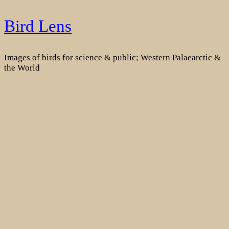
Skip
Bird Lens
to
content
Images of birds for science & public; Western Palaearctic &
the World