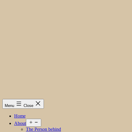
Menu
Close
Home
Open
About
menu
The Person behind