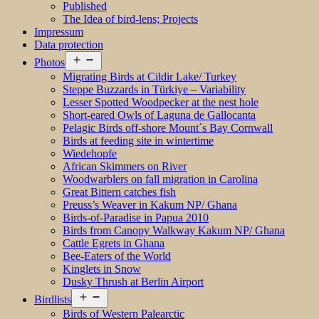
Published
The Idea of bird-lens; Projects
Impressum
Data protection
Open
Photos
menu
Migrating Birds at Cildir Lake/ Turkey
Steppe Buzzards in Türkiye – Variability
Lesser Spotted Woodpecker at the nest hole
Short-eared Owls of Laguna de Gallocanta
Pelagic Birds off-shore Mount´s Bay Cornwall
Birds at feeding site in wintertime
Wiedehopfe
African Skimmers on River
Woodwarblers on fall migration in Carolina
Great Bittern catches fish
Preuss’s Weaver in Kakum NP/ Ghana
Birds-of-Paradise in Papua 2010
Birds from Canopy Walkway Kakum NP/ Ghana
Cattle Egrets in Ghana
Bee-Eaters of the World
Kinglets in Snow
Dusky Thrush at Berlin Airport
Open
Birdlists
menu
Birds of Western Palearctic