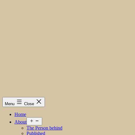
Menu
Close
Home
Open
About
menu
The Person behind
Published