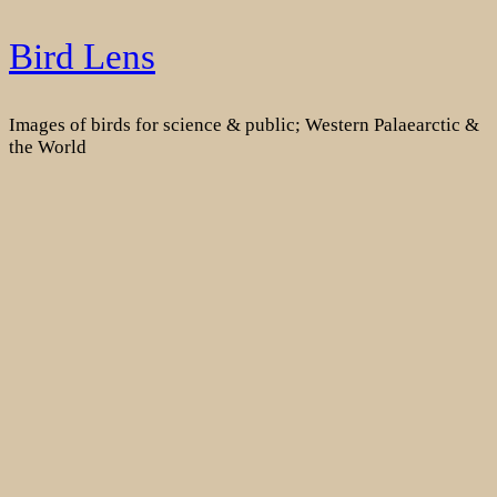
Skip
Bird Lens
to
content
Images of birds for science & public; Western Palaearctic &
the World