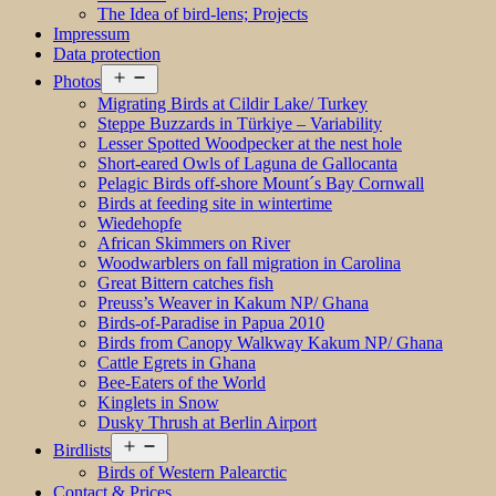
The Idea of bird-lens; Projects
Impressum
Data protection
Open
Photos
menu
Migrating Birds at Cildir Lake/ Turkey
Steppe Buzzards in Türkiye – Variability
Lesser Spotted Woodpecker at the nest hole
Short-eared Owls of Laguna de Gallocanta
Pelagic Birds off-shore Mount´s Bay Cornwall
Birds at feeding site in wintertime
Wiedehopfe
African Skimmers on River
Woodwarblers on fall migration in Carolina
Great Bittern catches fish
Preuss’s Weaver in Kakum NP/ Ghana
Birds-of-Paradise in Papua 2010
Birds from Canopy Walkway Kakum NP/ Ghana
Cattle Egrets in Ghana
Bee-Eaters of the World
Kinglets in Snow
Dusky Thrush at Berlin Airport
Open
Birdlists
menu
Birds of Western Palearctic
Contact & Prices