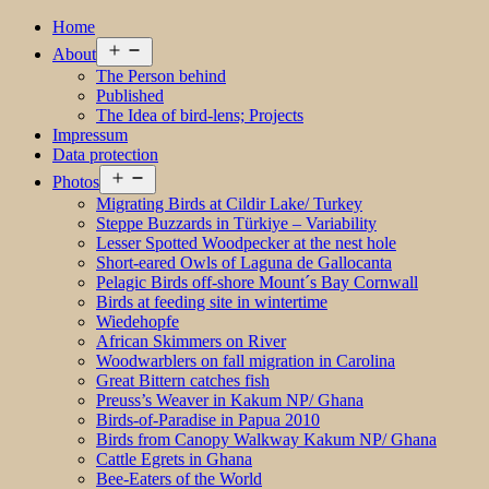
Home
Open
About
menu
The Person behind
Published
The Idea of bird-lens; Projects
Impressum
Data protection
Open
Photos
menu
Migrating Birds at Cildir Lake/ Turkey
Steppe Buzzards in Türkiye – Variability
Lesser Spotted Woodpecker at the nest hole
Short-eared Owls of Laguna de Gallocanta
Pelagic Birds off-shore Mount´s Bay Cornwall
Birds at feeding site in wintertime
Wiedehopfe
African Skimmers on River
Woodwarblers on fall migration in Carolina
Great Bittern catches fish
Preuss’s Weaver in Kakum NP/ Ghana
Birds-of-Paradise in Papua 2010
Birds from Canopy Walkway Kakum NP/ Ghana
Cattle Egrets in Ghana
Bee-Eaters of the World