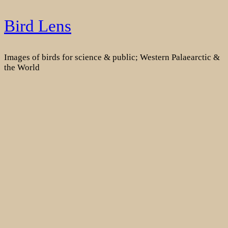
Skip
Bird Lens
to
content
Images of birds for science & public; Western Palaearctic &
the World