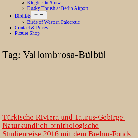
Kinglets in Snow
Dusky Thrush at Berlin Airport
Open
Birdlists
menu
Birds of Western Palearctic
Contact & Prices
Picture Shop
Tag:
Vallombrosa-Bülbül
Türkische Riviera und Taurus-Gebirge:
Naturkundlich-ornithologische
Studienreise 2016 mit dem Brehm-Fonds