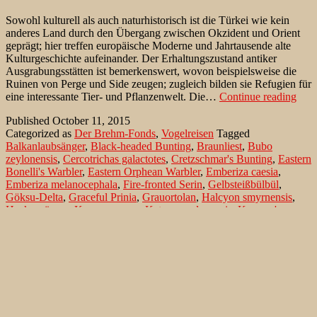
Sowohl kulturell als auch naturhistorisch ist die Türkei wie kein
anderes Land durch den Übergang zwischen Okzident und Orient
geprägt; hier treffen europäische Moderne und Jahrtausende alte
Kulturgeschichte aufeinander. Der Erhaltungszustand antiker
Ausgrabungsstätten ist bemerkenswert, wovon beispielsweise die
Ruinen von Perge und Side zeugen; zugleich bilden sie Refugien für
Türk
eine interessante Tier- und Pflanzenwelt. Die…
Continue reading
Rivi
Published
October 11, 2015
und
Categorized as
Der Brehm-Fonds
,
Vogelreisen
Tagged
Taur
Balkanlaubsänger
,
Black-headed Bunting
,
Braunliest
,
Bubo
Gebi
zeylonensis
,
Cercotrichas galactotes
,
Cretzschmar's Bunting
,
Eastern
Natu
Bonelli's Warbler
,
Eastern Orphean Warbler
,
Emberiza caesia
,
orni
Emberiza melanocephala
,
Fire-fronted Serin
,
Gelbsteißbülbül
,
Stud
Göksu-Delta
,
Graceful Prinia
,
Grauortolan
,
Halcyon smyrnensis
,
201
Heckensänger
,
Kappenammer
,
Ketupa zeylonensis
,
Krueper's
mit
Nuthatch
,
Lanius nubicus
,
Manavgat River
,
Masked Shrike
,
dem
Maskenwürger
,
Mt. Tahtali
,
Oenanthe
,
Östl. Orpheusgrasmücke
,
Bre
Perge
,
Phylloscopus orientalis
,
Prinia gracilis
,
Pycnonotus
Fon
xanthopygos
,
Rufous-tailed Scrub-Robin
,
Serinus pusillus
,
Side
,
Silifke
,
Sitta krueperi
,
Steinschmätzer
,
Streifenprinie
,
Sylvia
crassirostris
,
Taurus-Gebirge
,
Türkenkleiber
,
Türkische Riviera
,
Vallombrosa-Bülbül
,
Wellenbrust-Fischuhu
,
Wellenbrust-Uhu
,
White-throated Kingfisher