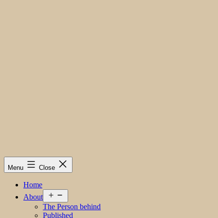
Menu
Close
Home
Open
About
menu
The Person behind
Published