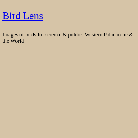
Skip
Bird Lens
to
content
Images of birds for science & public; Western Palaearctic &
the World