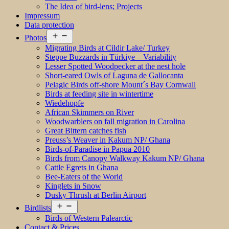
The Idea of bird-lens; Projects
Impressum
Data protection
Open
Photos
menu
Migrating Birds at Cildir Lake/ Turkey
Steppe Buzzards in Türkiye – Variability
Lesser Spotted Woodpecker at the nest hole
Short-eared Owls of Laguna de Gallocanta
Pelagic Birds off-shore Mount´s Bay Cornwall
Birds at feeding site in wintertime
Wiedehopfe
African Skimmers on River
Woodwarblers on fall migration in Carolina
Great Bittern catches fish
Preuss’s Weaver in Kakum NP/ Ghana
Birds-of-Paradise in Papua 2010
Birds from Canopy Walkway Kakum NP/ Ghana
Cattle Egrets in Ghana
Bee-Eaters of the World
Kinglets in Snow
Dusky Thrush at Berlin Airport
Open
Birdlists
menu
Birds of Western Palearctic
Contact & Prices