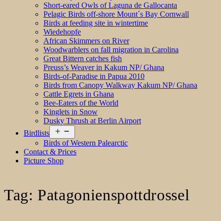
Short-eared Owls of Laguna de Gallocanta
Pelagic Birds off-shore Mount´s Bay Cornwall
Birds at feeding site in wintertime
Wiedehopfe
African Skimmers on River
Woodwarblers on fall migration in Carolina
Great Bittern catches fish
Preuss’s Weaver in Kakum NP/ Ghana
Birds-of-Paradise in Papua 2010
Birds from Canopy Walkway Kakum NP/ Ghana
Cattle Egrets in Ghana
Bee-Eaters of the World
Kinglets in Snow
Dusky Thrush at Berlin Airport
Open
Birdlists
menu
Birds of Western Palearctic
Contact & Prices
Picture Shop
Tag:
Patagonienspottdrossel