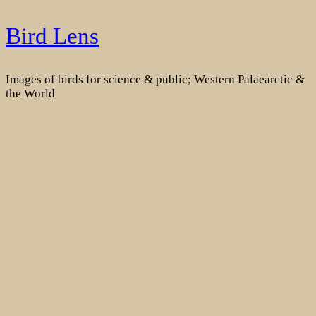
Skip
Bird Lens
to
content
Images of birds for science & public; Western Palaearctic &
the World