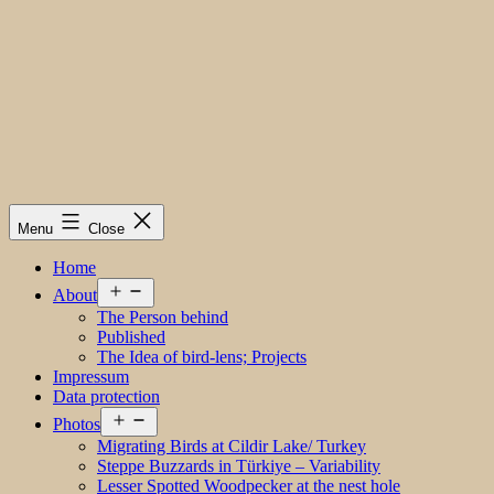
Menu
Close
Home
Open
About
menu
The Person behind
Published
The Idea of bird-lens; Projects
Impressum
Data protection
Open
Photos
menu
Migrating Birds at Cildir Lake/ Turkey
Steppe Buzzards in Türkiye – Variability
Lesser Spotted Woodpecker at the nest hole