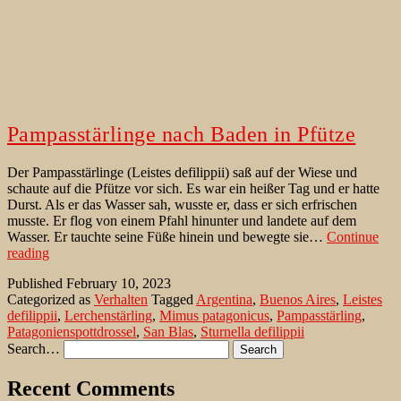
Pampasstärlinge nach Baden in Pfütze
Der Pampasstärlinge (Leistes defilippii) saß auf der Wiese und
schaute auf die Pfütze vor sich. Es war ein heißer Tag und er hatte
Durst. Als er das Wasser sah, wusste er, dass er sich erfrischen
musste. Er flog von einem Pfahl hinunter und landete auf dem
Wasser. Er tauchte seine Füße hinein und bewegte sie…
Continue
Pampasstärlinge
reading
nach
Published
February 10, 2023
Baden
Categorized as
Verhalten
Tagged
Argentina
,
Buenos Aires
,
Leistes
in
defilippii
,
Lerchenstärling
,
Mimus patagonicus
,
Pampasstärling
,
Pfütze
Patagonienspottdrossel
,
San Blas
,
Sturnella defilippii
Search…
Recent Comments