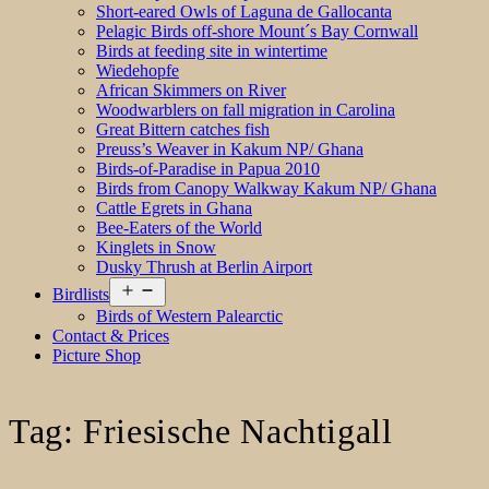
Short-eared Owls of Laguna de Gallocanta
Pelagic Birds off-shore Mount´s Bay Cornwall
Birds at feeding site in wintertime
Wiedehopfe
African Skimmers on River
Woodwarblers on fall migration in Carolina
Great Bittern catches fish
Preuss’s Weaver in Kakum NP/ Ghana
Birds-of-Paradise in Papua 2010
Birds from Canopy Walkway Kakum NP/ Ghana
Cattle Egrets in Ghana
Bee-Eaters of the World
Kinglets in Snow
Dusky Thrush at Berlin Airport
Open
Birdlists
menu
Birds of Western Palearctic
Contact & Prices
Picture Shop
Tag:
Friesische Nachtigall