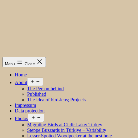
Menu
Close
Home
Open
About
menu
The Person behind
Published
The Idea of bird-lens; Projects
Impressum
Data protection
Open
Photos
menu
Migrating Birds at Cildir Lake/ Turkey
Steppe Buzzards in Türkiye – Variability
Lesser Spotted Woodpecker at the nest hole