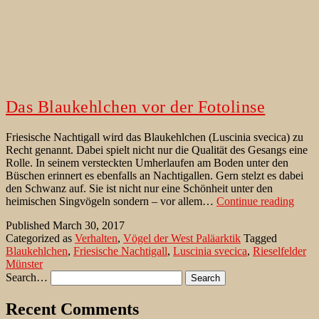
Das Blaukehlchen vor der Fotolinse
Friesische Nachtigall wird das Blaukehlchen (Luscinia svecica) zu
Recht genannt. Dabei spielt nicht nur die Qualität des Gesangs eine
Rolle. In seinem versteckten Umherlaufen am Boden unter den
Büschen erinnert es ebenfalls an Nachtigallen. Gern stelzt es dabei
den Schwanz auf. Sie ist nicht nur eine Schönheit unter den
Das
heimischen Singvögeln sondern – vor allem…
Continue reading
Blau
Published
March 30, 2017
vor
Categorized as
Verhalten
,
Vögel der West Paläarktik
Tagged
der
Blaukehlchen
,
Friesische Nachtigall
,
Luscinia svecica
,
Rieselfelder
Fotol
Münster
Search…
Recent Comments