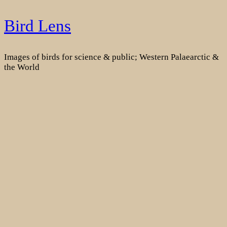
Skip
Bird Lens
to
content
Images of birds for science & public; Western Palaearctic &
the World