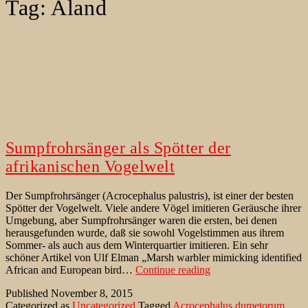
Tag:
Aland
Sumpfrohrsänger als Spötter der
afrikanischen Vogelwelt
Der Sumpfrohrsänger (Acrocephalus palustris), ist einer der besten
Spötter der Vogelwelt. Viele andere Vögel imitieren Geräusche ihrer
Umgebung, aber Sumpfrohrsänger waren die ersten, bei denen
herausgefunden wurde, daß sie sowohl Vogelstimmen aus ihrem
Sommer- als auch aus dem Winterquartier imitieren. Ein sehr
schöner Artikel von Ulf Elman „Marsh warbler mimicking identified
Sumpfrohrsänger
African and European bird…
Continue reading
als
Published
November 8, 2015
Spötter
Categorized as
Uncategorized
Tagged
Acrocephalus dumetorum
,
der