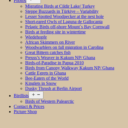
Photos
menu
Migrating Birds at Cildir Lake/ Turkey
Steppe Buzzards in Türkiye – Variability
Lesser Spotted Woodpecker at the nest hole
Short-eared Owls of Laguna de Gallocanta
Pelagic Birds off-shore Mount´s Bay Cornwall
Birds at feeding site in wintertime
Wiedehopfe
African Skimmers on River
Woodwarblers on fall migration in Carolina
Great Bittern catches fish
Preuss’s Weaver in Kakum NP/ Ghana
Birds-of-Paradise in Papua 2010
Birds from Canopy Walkway Kakum NP/ Ghana
Cattle Egrets in Ghana
Bee-Eaters of the World
Kinglets in Snow
Dusky Thrush at Berlin Airport
Open
Birdlists
menu
Birds of Western Palearctic
Contact & Prices
Picture Shop