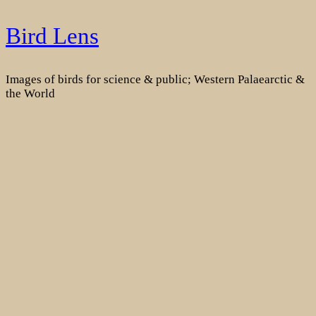
Skip
Bird Lens
to
content
Images of birds for science & public; Western Palaearctic &
the World