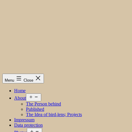
Menu
Close
Home
Open
About
menu
The Person behind
Published
The Idea of bird-lens; Projects
Impressum
Data protection
Open