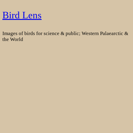
Skip
Bird Lens
to
content
Images of birds for science & public; Western Palaearctic &
the World