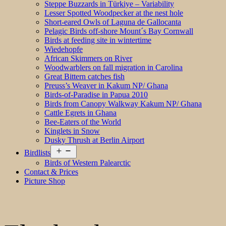
Steppe Buzzards in Türkiye – Variability
Lesser Spotted Woodpecker at the nest hole
Short-eared Owls of Laguna de Gallocanta
Pelagic Birds off-shore Mount´s Bay Cornwall
Birds at feeding site in wintertime
Wiedehopfe
African Skimmers on River
Woodwarblers on fall migration in Carolina
Great Bittern catches fish
Preuss’s Weaver in Kakum NP/ Ghana
Birds-of-Paradise in Papua 2010
Birds from Canopy Walkway Kakum NP/ Ghana
Cattle Egrets in Ghana
Bee-Eaters of the World
Kinglets in Snow
Dusky Thrush at Berlin Airport
Open
Birdlists
menu
Birds of Western Palearctic
Contact & Prices
Picture Shop