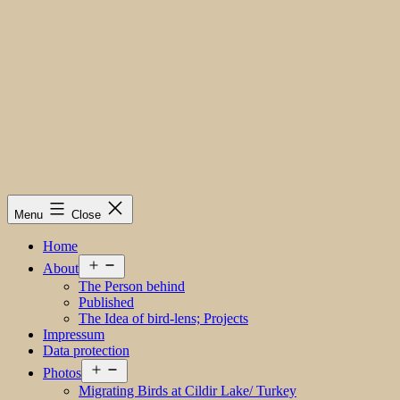
Menu
Close
Home
Open
About
menu
The Person behind
Published
The Idea of bird-lens; Projects
Impressum
Data protection
Open
Photos
menu
Migrating Birds at Cildir Lake/ Turkey