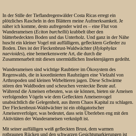
In der Stille der Tieflandregenwälder Costa Ricas erregt ein
plötzliches Rascheln in den Blättern meine Aufmerksamkeit. Je
näher ich komme, desto aufregender wird es – eine Flut von
Wanderameisen (
Eciton burchellii
) krabbelt über den
blätterbedeckten Boden und das Unterholz. Und ganz in der Nähe
huscht ein kleiner Vogel mit auffälligem, geflecktem Gefieder zu
Boden. Dies ist der Fleckenbrust-Waldwächter (
Hylophylax
naevioides
), eine bemerkenswerte Art, die durch die
Zusammenarbeit mit diesen unermüdlichen Insektenjägern gedeiht.
Wanderameisen sind wichtige Raubtiere im Ökosystem des
Regenwalds, die in koordinierten Raubzügen eine Vielzahl von
Arthropoden und kleinen Wirbeltieren jagen. Diese Schwärme
stören den Waldboden und scheuchen versteckte Beute auf.
Während die Ameisen erbeuten, was sie können, bieten sie Ameisen
verfolgenden Vögeln wie dem Gefleckten Ameisenvogel
unabsichtlich die Gelegenheit, aus ihrem Chaos Kapital zu schlagen.
Der Fleckenbrust-Waldwächter ist ein obligatorischer
Ameisenverfolger, was bedeutet, dass sein Überleben eng mit den
Aktivitäten der Wanderameisen verknüpft ist.
Mit seiner auffälligen weiß gefleckten Brust, dem warmen
rotbraunen Rücken und den schwarzen Gesichtsmarkierungen ist