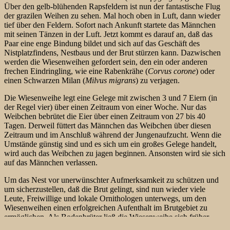
Über den gelb-blühenden Rapsfeldern ist nun der fantastische Flug
der grazilen Weihen zu sehen. Mal hoch oben in Luft, dann wieder
tief über den Feldern. Sofort nach Ankunft startete das Männchen
mit seinen Tänzen in der Luft. Jetzt kommt es darauf an, daß das
Paar eine enge Bindung bildet und sich auf das Geschäft des
Nistplatzfindens, Nestbaus und der Brut stürzen kann. Dazwischen
werden die Wiesenweihen gefordert sein, den ein oder anderen
frechen Eindringling, wie eine Rabenkrähe (
Corvus corone
) oder
einen Schwarzen Milan (
Milvus migrans
) zu verjagen.
Die Wiesenweihe legt eine Gelege mit zwischen 3 und 7 Eiern (in
der Regel vier) über einen Zeitraum von einer Woche. Nur das
Weibchen bebrütet die Eier über einen Zeitraum von 27 bis 40
Tagen. Derweil füttert das Männchen das Weibchen über diesen
Zeitraum und im Anschluß während der Jungenaufzucht. Wenn die
Umstände günstig sind und es sich um ein großes Gelege handelt,
wird auch das Weibchen zu jagen beginnen. Ansonsten wird sie
sich
auf das Männchen verlassen.
Um das Nest vor unerwünschter Aufmerksamkeit zu schützen und
um sicherzustellen, daß die Brut gelingt, sind nun wieder viele
Leute, Freiwillige und lokale Ornithologen unterwegs, um den
Wiesenweihen einen erfolgreichen Aufenthalt im Brutgebiet zu
ermöglichen. Als Bodenbrüter ließ die Wiesenweihe sich früher
bevorzugt in Wiesen und Sumpfgebieten nieder. Im Zuge der