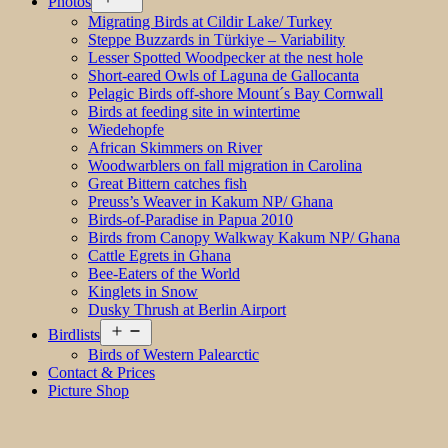
Photos
menu
Migrating Birds at Cildir Lake/ Turkey
Steppe Buzzards in Türkiye – Variability
Lesser Spotted Woodpecker at the nest hole
Short-eared Owls of Laguna de Gallocanta
Pelagic Birds off-shore Mount´s Bay Cornwall
Birds at feeding site in wintertime
Wiedehopfe
African Skimmers on River
Woodwarblers on fall migration in Carolina
Great Bittern catches fish
Preuss’s Weaver in Kakum NP/ Ghana
Birds-of-Paradise in Papua 2010
Birds from Canopy Walkway Kakum NP/ Ghana
Cattle Egrets in Ghana
Bee-Eaters of the World
Kinglets in Snow
Dusky Thrush at Berlin Airport
Open
Birdlists
menu
Birds of Western Palearctic
Contact & Prices
Picture Shop