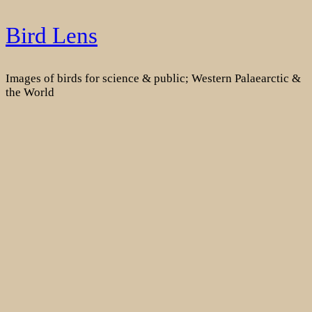
Skip
Bird Lens
to
content
Images of birds for science & public; Western Palaearctic &
the World