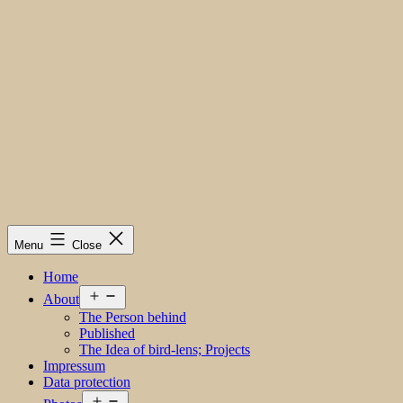
Menu
Close
Home
Open
About
menu
The Person behind
Published
The Idea of bird-lens; Projects
Impressum
Data protection
Open