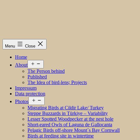
Menu
Close
Home
Open
About
menu
The Person behind
Published
The Idea of bird-lens; Projects
Impressum
Data protection
Open
Photos
menu
Migrating Birds at Cildir Lake/ Turkey
Steppe Buzzards in Türkiye – Variability
Lesser Spotted Woodpecker at the nest hole
Short-eared Owls of Laguna de Gallocanta
Pelagic Birds off-shore Mount´s Bay Cornwall
Birds at feeding site in wintertime