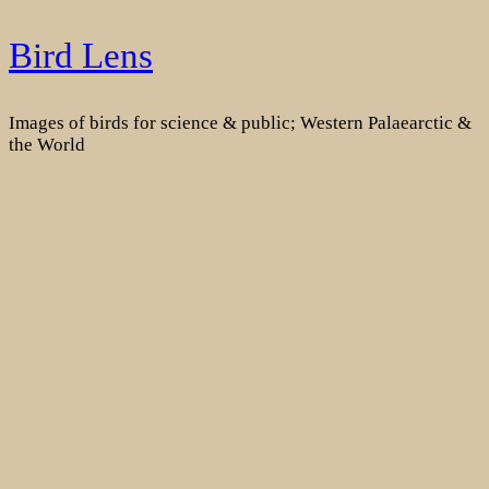
Skip
Bird Lens
to
content
Images of birds for science & public; Western Palaearctic &
the World