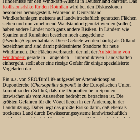
Hindernisse für den Windkraft-Ausbau in Deutschland darstellt. Das
Kollisionsrisiko für den Rotmilan
wird bei den Diskussionen
besonders herausgestellt. Während in Deutschland
Windkraftanlagen meistens auf landwirtschaftlich genutzten Flächen
stehen und nun zunehmend Waldstandort genutzt werden (sollen),
haben andere Länder noch ganz andere Risiken. In Ländern wie
Spanien und Rumänien bestehen noch ausgedehnte
(Pseudo-)Steppenhabitate. Diese Gebiete werden häufig als Ödland
bezeichnet und sind damit prädestinierte Standorte für neue
Windfarmen. Der Flächenverbrauch, der mit der
Aufstellung von
Windrädern
gerade in – angeblich – unproduktiven
Landschaften
einhergeht, stellt aber eine riesige Gefahr für einige spezialisierte
Vogelarten dar.
Ein u.a. von SEO/BirdLife aufgestellter Artenaktionsplan
Dupontlerche (
Chersophilus duponti
) in der Europäischen Union
kommt zu dem Schluß, daß die Dupontlerche in Spanien
inzwischen als vom Aussterben bedroht zu betrachten ist. Die
größten Gefahren für die Vögel liegen in der Änderung in der
Landnutzung. Dabei liegt das größte Risiko darin, daß ehemals
trockenes Land durch Bewässerungssysteme landwirtschaftlich
nutzbar gemacht wird. Ein weiteres hohes Risiko besteht durch das
Wachstum von Windparks.
Dabei wird das Kollisionsrisiko als im Grunde noch