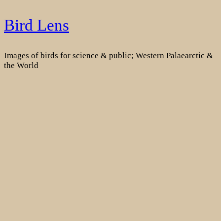
Skip
Bird Lens
to
content
Images of birds for science & public; Western Palaearctic &
the World