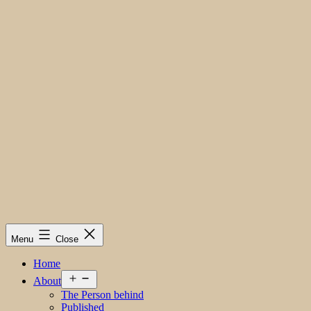
Menu
Close
Home
Open
About
menu
The Person behind
Published