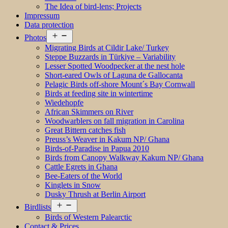
The Idea of bird-lens; Projects
Impressum
Data protection
Open
Photos
menu
Migrating Birds at Cildir Lake/ Turkey
Steppe Buzzards in Türkiye – Variability
Lesser Spotted Woodpecker at the nest hole
Short-eared Owls of Laguna de Gallocanta
Pelagic Birds off-shore Mount´s Bay Cornwall
Birds at feeding site in wintertime
Wiedehopfe
African Skimmers on River
Woodwarblers on fall migration in Carolina
Great Bittern catches fish
Preuss’s Weaver in Kakum NP/ Ghana
Birds-of-Paradise in Papua 2010
Birds from Canopy Walkway Kakum NP/ Ghana
Cattle Egrets in Ghana
Bee-Eaters of the World
Kinglets in Snow
Dusky Thrush at Berlin Airport
Open
Birdlists
menu
Birds of Western Palearctic
Contact & Prices