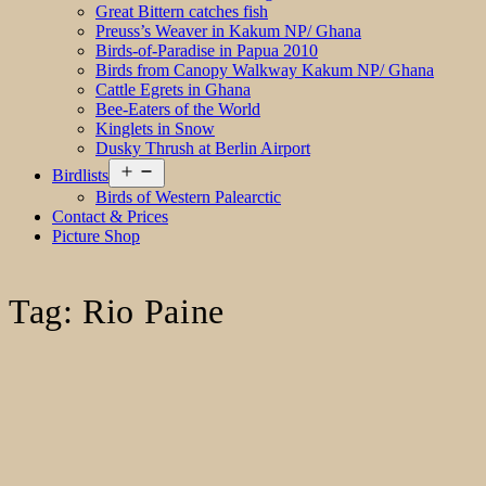
Great Bittern catches fish
Preuss’s Weaver in Kakum NP/ Ghana
Birds-of-Paradise in Papua 2010
Birds from Canopy Walkway Kakum NP/ Ghana
Cattle Egrets in Ghana
Bee-Eaters of the World
Kinglets in Snow
Dusky Thrush at Berlin Airport
Open
Birdlists
menu
Birds of Western Palearctic
Contact & Prices
Picture Shop
Tag:
Rio Paine