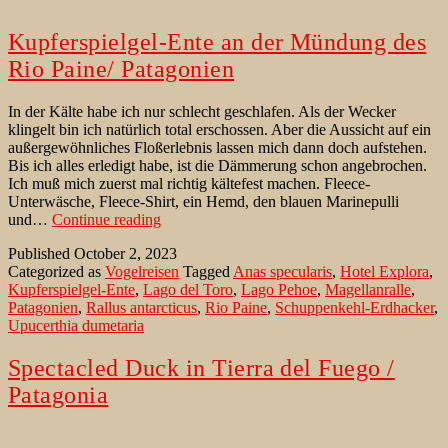
Kupferspielgel-Ente an der Mündung des
Rio Paine/ Patagonien
In der Kälte habe ich nur schlecht geschlafen. Als der Wecker
klingelt bin ich natürlich total erschossen. Aber die Aussicht auf ein
außergewöhnliches Floßerlebnis lassen mich dann doch aufstehen.
Bis ich alles erledigt habe, ist die Dämmerung schon angebrochen.
Ich muß mich zuerst mal richtig kältefest machen. Fleece-
Unterwäsche, Fleece-Shirt, ein Hemd, den blauen Marinepulli
Kupferspielgel-
und…
Continue reading
Ente
Published
October 2, 2023
an
Categorized as
Vogelreisen
Tagged
Anas specularis
,
Hotel Explora
,
der
Kupferspielgel-Ente
,
Lago del Toro
,
Lago Pehoe
,
Magellanralle
,
Mündung
Patagonien
,
Rallus antarcticus
,
Rio Paine
,
Schuppenkehl-Erdhacker
,
des
Upucerthia dumetaria
Rio
Paine/
Patagonien
Spectacled Duck in Tierra del Fuego /
Patagonia
I slept poorly in the cold. When the alarm clock rings I am still very