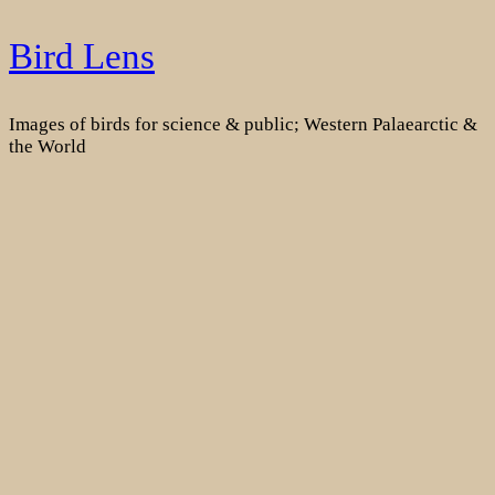
Skip
Bird Lens
to
content
Images of birds for science & public; Western Palaearctic &
the World