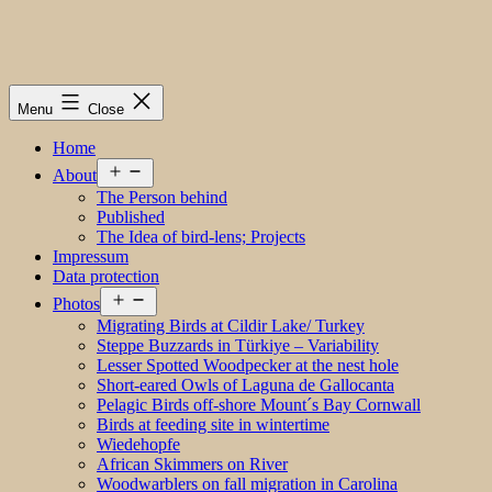
Menu
Close
Home
Open
About
menu
The Person behind
Published
The Idea of bird-lens; Projects
Impressum
Data protection
Open
Photos
menu
Migrating Birds at Cildir Lake/ Turkey
Steppe Buzzards in Türkiye – Variability
Lesser Spotted Woodpecker at the nest hole
Short-eared Owls of Laguna de Gallocanta
Pelagic Birds off-shore Mount´s Bay Cornwall
Birds at feeding site in wintertime
Wiedehopfe
African Skimmers on River
Woodwarblers on fall migration in Carolina